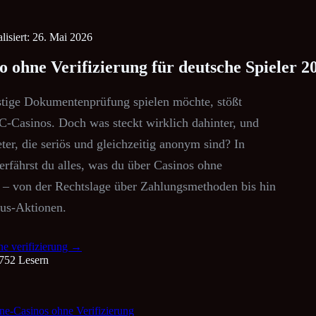
lisiert: 26. Mai 2026
o ohne Verifizierung für deutsche Spieler 2
stige Dokumentenprüfung spielen möchte, stößt
-Casinos. Doch was steckt wirklich dahinter, und
ter, die seriös und gleichzeitig anonym sind? In
rfährst du alles, was du über Casinos ohne
t – von der Rechtslage über Zahlungsmethoden bis hin
nus-Aktionen.
ne verifizierung →
 752 Lesern
ine-Casinos ohne Verifizierung