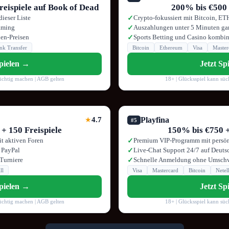
reispiele auf Book of Dead
200% bis €500
ieser Liste
Crypto-fokussiert mit Bitcoin, E
✓
aming
Auszahlungen unter 5 Minuten gar
✓
nen-Preisen
Sports Betting und Casino kombin
✓
nk Transfer
Bitcoin
Ethereum
Visa
Master
Spielen →
Jetzt Sp
süchtig machen | AGB gelten
18+ | Glücksspiel kann süc
Playfina
4.7
★
#5
+ 150 Freispiele
150% bis €750 +
t aktiven Foren
Premium VIP-Programm mit persö
✓
 PayPal
Live-Chat Support 24/7 auf Deuts
✓
Turniere
Schnelle Anmeldung ohne Umsch
✓
ll
Visa
Mastercard
Bitcoin
Netel
Spielen →
Jetzt Sp
süchtig machen | AGB gelten
18+ | Glücksspiel kann süc