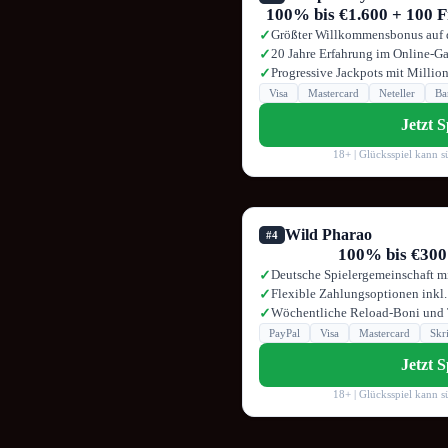
100% bis €1.600 + 100 F
Größter Willkommensbonus auf d
✓
20 Jahre Erfahrung im Online-G
✓
Progressive Jackpots mit Millio
✓
Visa
Mastercard
Neteller
Ba
Jetzt 
18+ | Glücksspiel kann 
Wild Pharao
#4
100% bis €300 
Deutsche Spielergemeinschaft mi
✓
Flexible Zahlungsoptionen inkl.
✓
Wöchentliche Reload-Boni und 
✓
PayPal
Visa
Mastercard
Skri
Jetzt 
18+ | Glücksspiel kann 