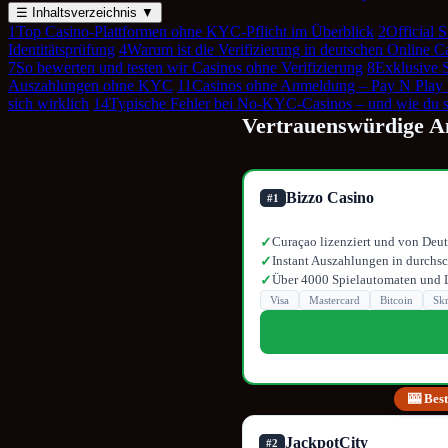
☰
Inhaltsverzeichnis
▼
1
Top Casino-Plattformen ohne KYC-Pflicht im Überblick
2
Official 
Identitätsprüfung
4
Warum ist die Verifizierung in deutschen Online Ca
7
So bewerten und testen wir Casinos ohne Verifizierung
8
Exklusive 
Auszahlungen ohne KYC
11
Casinos ohne Anmeldung – Pay N Play im
sich wirklich
14
Typische Fehler bei No-KYC-Casinos – und wie du s
Vertrauenswürdige An
Bizzo Casino
#1
Curaçao lizenziert und von Deut
✓
Instant Auszahlungen in durchs
✓
Über 4000 Spielautomaten und 
✓
Visa
Mastercard
Bitcoin
Skr
🎰 Bes
JackpotCity
#2