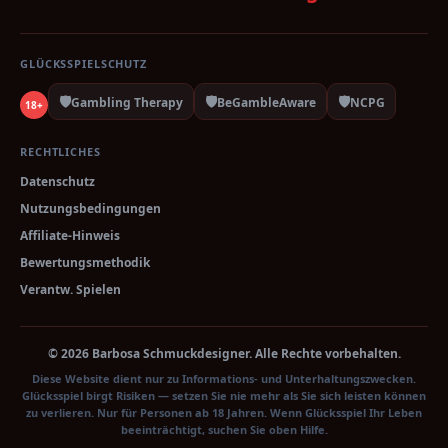
GLÜCKSSPIELSCHUTZ
🛡️
🛡️
🛡️
Gambling Therapy
BeGambleAware
NCPG
18+
RECHTLICHES
Datenschutz
Nutzungsbedingungen
Affiliate-Hinweis
Bewertungsmethodik
Verantw. Spielen
© 2026 Barbosa Schmuckdesigner. Alle Rechte vorbehalten.
Diese Website dient nur zu Informations- und Unterhaltungszwecken.
Glücksspiel birgt Risiken — setzen Sie nie mehr als Sie sich leisten können
zu verlieren. Nur für Personen ab 18 Jahren. Wenn Glücksspiel Ihr Leben
beeinträchtigt, suchen Sie oben Hilfe.