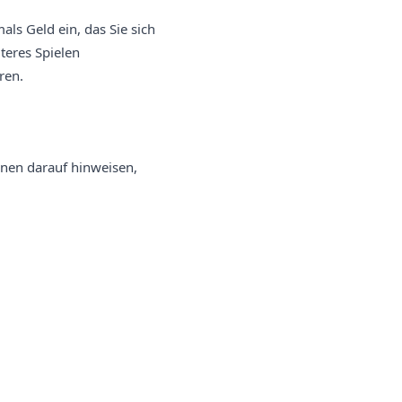
als Geld ein, das Sie sich
iteres Spielen
ren.
nnen darauf hinweisen,