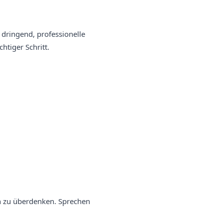
dringend, professionelle
htiger Schritt.
en zu überdenken. Sprechen