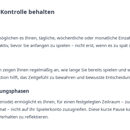
Kontrolle behalten
öglichen es Ihnen, tägliche, wöchentliche oder monatliche Einzah
ktiv, bevor Sie anfangen zu spielen – nicht erst, wenn es zu spät i
 zeigen Ihnen regelmäßig an, wie lange Sie bereits spielen und 
tion hilft, das Zeitgefühl zu bewahren und bewusste Entscheidun
lungsphasen
Periode) ermöglicht es Ihnen, für einen festgelegten Zeitraum – z
t – nicht auf Ihr Spielerkonto zuzugreifen. Diese kurze Pause k
rhalten zu reflektieren.