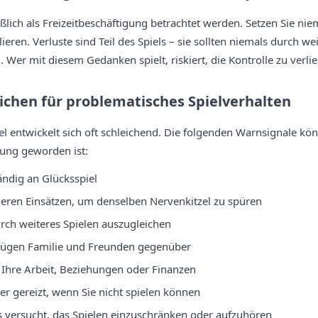
eßlich als Freizeitbeschäftigung betrachtet werden. Setzen Sie niem
ieren. Verluste sind Teil des Spiels – sie sollten niemals durch we
er mit diesem Gedanken spielt, riskiert, die Kontrolle zu verlie
ichen für problematisches Spielverhalten
l entwickelt sich oft schleichend. Die folgenden Warnsignale kö
tung geworden ist:
ändig an Glücksspiel
heren Einsätzen, um denselben Nervenkitzel zu spüren
urch weiteres Spielen auszugleichen
r lügen Familie und Freunden gegenüber
t Ihre Arbeit, Beziehungen oder Finanzen
er gereizt, wenn Sie nicht spielen können
os versucht, das Spielen einzuschränken oder aufzuhören