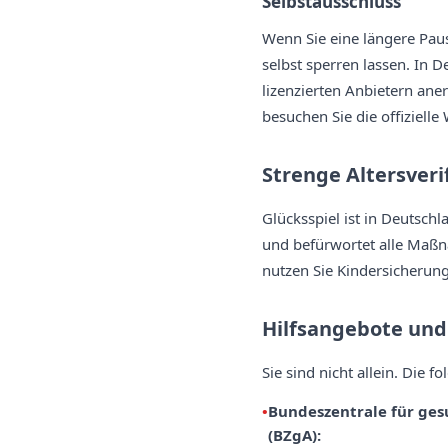
Selbstausschluss
Wenn Sie eine längere Paus
selbst sperren lassen. In D
lizenzierten Anbietern ane
besuchen Sie die offiziell
Strenge Altersveri
Glücksspiel ist in Deutsch
und befürwortet alle Maßn
nutzen Sie Kindersicherun
Hilfsangebote und
Sie sind nicht allein. Die 
Bundeszentrale für ges
(BZgA):