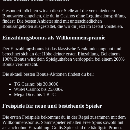
Gesondert möchten wir an dieser Stelle auf die verschiedenen
Bonusarten eingehen, die du in Casinos ohne Legitimationsprüfung
findest. Die besten Anbieter sind mit unterschiedlichen
Bonusangeboten ausgestattet, die wir dir jetzt im Detail vorstellen.
Einzahlungsbonus als Willkommensprämie
Der Einzahlungsbonus ist das klassische Neukundenangebot und
berechnet sich an der Höhe deiner ersten Einzahlung. Bei einem
100% Bonus wird dein Spielguthaben verdoppelt, bei einem 200%
Bonus verdreifacht.
Die aktuell besten Bonus-Aktionen findest du bei:
TG.Casino: bis 30.000€
WSM Casino: bis 25.000€
Mega Dice: bis 1 BTC
Freispiele für neue und bestehende Spieler
Die ersten Freispiele bekommst du in der Regel zusammen mit dem
Willkommensbonus. Stammspieler erhalten Free Spins sowohl mit
als auch ohne Einzahlung. Gratis-Spins sind die häufigste Promo-