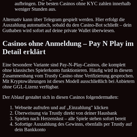
aufbringen. Die besten Casinos ohne KYC zahlen innerhalb
weniger Stunden aus.
Alternativ kann über Telegram gespielt werden. Hier erfolgt die
Auszahlung automatisch, sobald du den Casino-Bot schließt – dein
Guthaben wird sofort auf deine private Wallet überwiesen.
Casinos ohne Anmeldung – Pay N Play im
Detail erklärt
Eine besondere Variante sind Pay-N-Play-Casinos, die komplett
ohne klassisches Spielerkonto funktionieren. Häufig wird in diesem
Zusammenhang vom Trustly Casino ohne Verifizierung gesprochen.
Mit Kryptowährungen ist dieses Modell ausschließlich bei Anbietern
ohne GGL-Lizenz verfügbar.
Der Ablauf gestaltet sich in diesen Casinos folgendermaßen:
Webseite aufrufen und auf „Einzahlung" klicken
Überweisung via Trustly direkt von deiner Hausbank
Spielen nach Herzenslust – alle Spiele stehen sofort bereit
Sofortige Auszahlung des Gewinns, ebenfalls per Trustly auf
dein Bankkonto