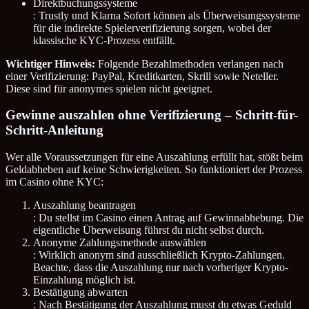
Direktbuchungssysteme
: Trustly und Klarna Sofort können als Überweisungssysteme
für die indirekte Spielerverifizierung sorgen, wobei der
klassische KYC-Prozess entfällt.
Wichtiger Hinweis:
Folgende Bezahlmethoden verlangen nach
einer Verifizierung: PayPal, Kreditkarten, Skrill sowie Neteller.
Diese sind für anonymes spielen nicht geeignet.
Gewinne auszahlen ohne Verifizierung – Schritt-für-
Schritt-Anleitung
Wer alle Voraussetzungen für eine Auszahlung erfüllt hat, stößt beim
Geldabheben auf keine Schwierigkeiten. So funktioniert der Prozess
im Casino ohne KYC:
Auszahlung beantragen
: Du stellst im Casino einen Antrag auf Gewinnabhebung. Die
eigentliche Überweisung führst du nicht selbst durch.
Anonyme Zahlungsmethode auswählen
: Wirklich anonym sind ausschließlich Krypto-Zahlungen.
Beachte, dass die Auszahlung nur nach vorheriger Krypto-
Einzahlung möglich ist.
Bestätigung abwarten
: Nach Bestätigung der Auszahlung musst du etwas Geduld