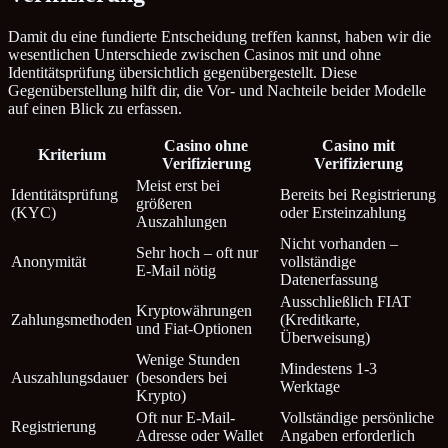
Damit du eine fundierte Entscheidung treffen kannst, haben wir die
wesentlichen Unterschiede zwischen Casinos mit und ohne
Identitätsprüfung übersichtlich gegenübergestellt. Diese
Gegenüberstellung hilft dir, die Vor- und Nachteile beider Modelle
auf einen Blick zu erfassen.
Casino ohne
Casino mit
Kriterium
Verifizierung
Verifizierung
Meist erst bei
Identitätsprüfung
Bereits bei Registrierung
größeren
(KYC)
oder Ersteinzahlung
Auszahlungen
Nicht vorhanden –
Sehr hoch – oft nur
Anonymität
vollständige
E-Mail nötig
Datenerfassung
Ausschließlich FIAT
Kryptowährungen
Zahlungsmethoden
(Kreditkarte,
und Fiat-Optionen
Überweisung)
Wenige Stunden
Mindestens 1-3
Auszahlungsdauer
(besonders bei
Werktage
Krypto)
Oft nur E-Mail-
Vollständige persönliche
Registrierung
Adresse oder Wallet
Angaben erforderlich