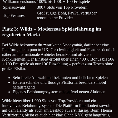
Willkommensbonus
100% bis 100€ + 100 Freispiele
Spielauswahl
300+ Slots von Top-Providern
Großzügige Boni, PayPal verfügbar,
Top Features
renommierte Provider
Platz 3: Wildz – Modernste Spielerfahrung im
regulierten Markt
Bei Wildz bekommst du zwar keine Anonymität, dafür aber eine
Plattform, die in puncto UX, Geschwindigkeit und Features deutlich
näher an internationale Anbieter herankommt als viele
Konkurrenten. Der Einstieg erfolgt über einen 400% Bonus bis 50€
+ 100 Freispiele ab nur 10€ Einzahlung – perfekt zum Testen ohne
großes Risiko.
Sehr breite Auswahl mit bekannten und beliebten Spielen
Extrem schnelle und flüssige Plattform, besonders mobil
herausragend
Eigenes Belohnungssystem mit laufend neuen Aktionen
Wildz bietet über 1.000 Slots von Top-Providern und ein
innovatives Belohnungssystem. Die Plattform funktioniert sowohl
auf dem Handy als auch am Desktop äußerst flüssig. Beim Thema
Verifizierung bleibt es auch hier klar: Ohne KYC geht langfristig