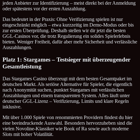
jeden Anbieter zur Identifizierung – meist direkt bei der Anmeldung
oder spätestens vor der ersten Auszahlung.
Das bedeutet in der Praxis: Ohne Verifizierung spielen ist nur
eingeschränkt möglich – etwa kurzzeitig im Demo-Modus oder bis
zur ersten Überprüfung. Deshalb stellen wir dir jetzt die besten
GGL-Casinos vor, die trotz Regulierung ein solides Spielerlebnis
bieten. Weniger Freiheit, dafür aber mehr Sicherheit und verlässliche
Auszahlungen.
Platz 1: Stargames – Testsieger mit überzeugender
Gesamtleistung
Das Stargames Casino überzeugt mit dem besten Gesamtpaket im
deutschen Markt. Als seriöse Alternative für Spieler, die eigentlich
nach Anonymität suchen, punktet Stargames mit verlässlichen
Auszahlungen und einem transparenten System. Alles läuft unter
deutscher GGL-Lizenz – Verifizierung, Limits und klare Regeln
inklusive.
Mit über 1.000 Spiele von renommierten Providern findest du hier
eine beeindruckende Auswahl. Besonders hervorzuheben sind die
vielen Novoline-Klassiker wie Book of Ra sowie auch moderne
Slots mit hoher Volatilität.