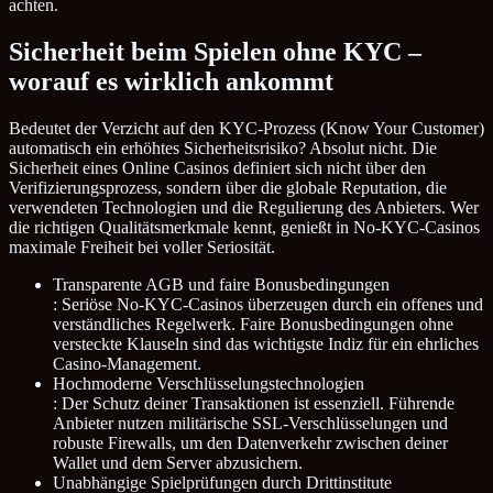
achten.
Sicherheit beim Spielen ohne KYC –
worauf es wirklich ankommt
Bedeutet der Verzicht auf den KYC-Prozess (Know Your Customer)
automatisch ein erhöhtes Sicherheitsrisiko? Absolut nicht. Die
Sicherheit eines Online Casinos definiert sich nicht über den
Verifizierungsprozess, sondern über die globale Reputation, die
verwendeten Technologien und die Regulierung des Anbieters. Wer
die richtigen Qualitätsmerkmale kennt, genießt in No-KYC-Casinos
maximale Freiheit bei voller Seriosität.
Transparente AGB und faire Bonusbedingungen
: Seriöse No-KYC-Casinos überzeugen durch ein offenes und
verständliches Regelwerk. Faire Bonusbedingungen ohne
versteckte Klauseln sind das wichtigste Indiz für ein ehrliches
Casino-Management.
Hochmoderne Verschlüsselungstechnologien
: Der Schutz deiner Transaktionen ist essenziell. Führende
Anbieter nutzen militärische SSL-Verschlüsselungen und
robuste Firewalls, um den Datenverkehr zwischen deiner
Wallet und dem Server abzusichern.
Unabhängige Spielprüfungen durch Drittinstitute