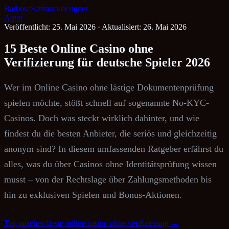
Barbosa
Schmuckdesigner
Autor
Veröffentlicht: 25. Mai 2026
·
Aktualisiert: 26. Mai 2026
15 Beste Online Casino ohne
Verifizierung für deutsche Spieler 2026
Wer im Online Casino ohne lästige Dokumentenprüfung
spielen möchte, stößt schnell auf sogenannte No-KYC-
Casinos. Doch was steckt wirklich dahinter, und wie
findest du die besten Anbieter, die seriös und gleichzeitig
anonym sind? In diesem umfassenden Ratgeber erfährst du
alles, was du über Casinos ohne Identitätsprüfung wissen
musst – von der Rechtslage über Zahlungsmethoden bis
hin zu exklusiven Spielen und Bonus-Aktionen.
Top ansehen beste online casino ohne verifizierung →