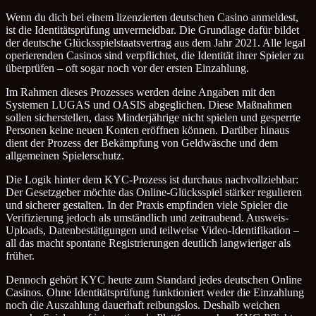
Wenn du dich bei einem lizenzierten deutschen Casino anmeldest,
ist die Identitätsprüfung unvermeidbar. Die Grundlage dafür bildet
der deutsche Glücksspielstaatsvertrag aus dem Jahr 2021. Alle legal
operierenden Casinos sind verpflichtet, die Identität ihrer Spieler zu
überprüfen – oft sogar noch vor der ersten Einzahlung.
Im Rahmen dieses Prozesses werden deine Angaben mit den
Systemen LUGAS und OASIS abgeglichen. Diese Maßnahmen
sollen sicherstellen, dass Minderjährige nicht spielen und gesperrte
Personen keine neuen Konten eröffnen können. Darüber hinaus
dient der Prozess der Bekämpfung von Geldwäsche und dem
allgemeinen Spielerschutz.
Die Logik hinter dem KYC-Prozess ist durchaus nachvollziehbar:
Der Gesetzgeber möchte das Online-Glücksspiel stärker regulieren
und sicherer gestalten. In der Praxis empfinden viele Spieler die
Verifizierung jedoch als umständlich und zeitraubend. Ausweis-
Uploads, Datenbestätigungen und teilweise Video-Identifikation –
all das macht spontane Registrierungen deutlich langwieriger als
früher.
Dennoch gehört KYC heute zum Standard jedes deutschen Online
Casinos. Ohne Identitätsprüfung funktioniert weder die Einzahlung
noch die Auszahlung dauerhaft reibungslos. Deshalb weichen