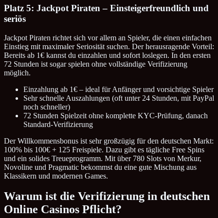
Platz 5: Jackpot Piraten – Einsteigerfreundlich und
seriös
Jackpot Piraten richtet sich vor allem an Spieler, die einen einfachen
Einstieg mit maximaler Seriosität suchen. Der herausragende Vorteil:
Bereits ab 1€ kannst du einzahlen und sofort loslegen. In den ersten
72 Stunden ist sogar spielen ohne vollständige Verifizierung
möglich.
Einzahlung ab 1€ – ideal für Anfänger und vorsichtige Spieler
Sehr schnelle Auszahlungen (oft unter 24 Stunden, mit PayPal
noch schneller)
72 Stunden Spielzeit ohne komplette KYC-Prüfung, danach
Standard-Verifizierung
Der Willkommensbonus ist sehr großzügig für den deutschen Markt:
100% bis 100€ + 125 Freispiele. Dazu gibt es tägliche Free Spins
und ein solides Treueprogramm. Mit über 780 Slots von Merkur,
Novoline und Pragmatic bekommst du eine gute Mischung aus
Klassikern und modernen Games.
Warum ist die Verifizierung in deutschen
Online Casinos Pflicht?