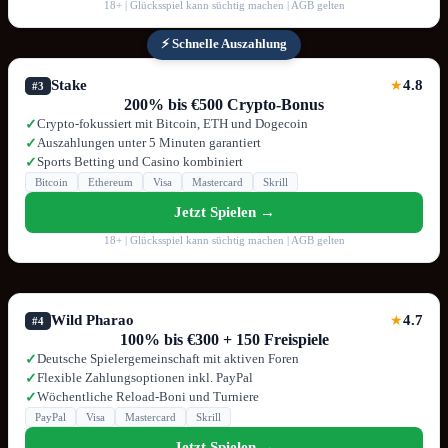
18+ | Glücksspiel kann süchtig machen | AGB gelten
⚡ Schnelle Auszahlung
Stake
4.8
★
#3
200% bis €500 Crypto-Bonus
Crypto-fokussiert mit Bitcoin, ETH und Dogecoin
✓
Auszahlungen unter 5 Minuten garantiert
✓
Sports Betting und Casino kombiniert
✓
Bitcoin
Ethereum
Visa
Mastercard
Skrill
Jetzt Spielen →
18+ | Glücksspiel kann süchtig machen | AGB gelten
Wild Pharao
4.7
★
#4
100% bis €300 + 150 Freispiele
Deutsche Spielergemeinschaft mit aktiven Foren
✓
Flexible Zahlungsoptionen inkl. PayPal
✓
Wöchentliche Reload-Boni und Turniere
✓
PayPal
Visa
Mastercard
Skrill
Jetzt Spielen →