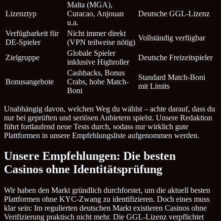
Malta (MGA),
Lizenztyp
Curacao, Anjouan
Deutsche GGL-Lizenz
u.a.
Verfügbarkeit für
Nicht immer direkt
Vollständig verfügbar
DE-Spieler
(VPN teilweise nötig)
Globale Spieler
Zielgruppe
Deutsche Freizeitspieler
inklusive Highroller
Cashbacks, Bonus
Standard Match-Boni
Bonusangebote
Crabs, hohe Match-
mit Limits
Boni
Unabhängig davon, welchen Weg du wählst – achte darauf, dass du
nur bei geprüften und seriösen Anbietern spielst. Unsere Redaktion
führt fortlaufend neue Tests durch, sodass nur wirklich gute
Plattformen in unsere Empfehlungsliste aufgenommen werden.
Unsere Empfehlungen: Die besten
Casinos ohne Identitätsprüfung
Wir haben den Markt gründlich durchforstet, um die aktuell besten
Plattformen ohne KYC-Zwang zu identifizieren. Doch eines muss
klar sein: Im regulierten deutschen Markt existieren Casinos ohne
Verifizierung praktisch nicht mehr. Die GGL-Lizenz verpflichtet