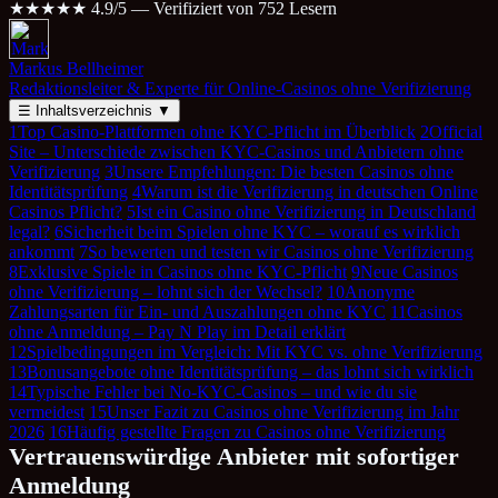
★★★★★
4.9/5 — Verifiziert von 752 Lesern
Markus Bellheimer
Redaktionsleiter & Experte für Online-Casinos ohne Verifizierung
☰
Inhaltsverzeichnis
▼
1
Top Casino-Plattformen ohne KYC-Pflicht im Überblick
2
Official
Site – Unterschiede zwischen KYC-Casinos und Anbietern ohne
Verifizierung
3
Unsere Empfehlungen: Die besten Casinos ohne
Identitätsprüfung
4
Warum ist die Verifizierung in deutschen Online
Casinos Pflicht?
5
Ist ein Casino ohne Verifizierung in Deutschland
legal?
6
Sicherheit beim Spielen ohne KYC – worauf es wirklich
ankommt
7
So bewerten und testen wir Casinos ohne Verifizierung
8
Exklusive Spiele in Casinos ohne KYC-Pflicht
9
Neue Casinos
ohne Verifizierung – lohnt sich der Wechsel?
10
Anonyme
Zahlungsarten für Ein- und Auszahlungen ohne KYC
11
Casinos
ohne Anmeldung – Pay N Play im Detail erklärt
12
Spielbedingungen im Vergleich: Mit KYC vs. ohne Verifizierung
13
Bonusangebote ohne Identitätsprüfung – das lohnt sich wirklich
14
Typische Fehler bei No-KYC-Casinos – und wie du sie
vermeidest
15
Unser Fazit zu Casinos ohne Verifizierung im Jahr
2026
16
Häufig gestellte Fragen zu Casinos ohne Verifizierung
Vertrauenswürdige Anbieter mit sofortiger
Anmeldung