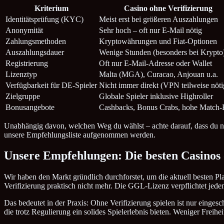
Kriterium
Casino ohne Verifizierung
Identitätsprüfung (KYC)
Meist erst bei größeren Auszahlungen
Anonymität
Sehr hoch – oft nur E-Mail nötig
Zahlungsmethoden
Kryptowährungen und Fiat-Optionen
Auszahlungsdauer
Wenige Stunden (besonders bei Krypto
Registrierung
Oft nur E-Mail-Adresse oder Wallet
Lizenztyp
Malta (MGA), Curacao, Anjouan u.a.
Verfügbarkeit für DE-Spieler
Nicht immer direkt (VPN teilweise nöti
Zielgruppe
Globale Spieler inklusive Highroller
Bonusangebote
Cashbacks, Bonus Crabs, hohe Match-
Unabhängig davon, welchen Weg du wählst – achte darauf, dass du nur 
unsere Empfehlungsliste aufgenommen werden.
Unsere Empfehlungen: Die besten Casinos 
Wir haben den Markt gründlich durchforstet, um die aktuell besten P
Verifizierung praktisch nicht mehr. Die GGL-Lizenz verpflichtet jeden
Das bedeutet in der Praxis: Ohne Verifizierung spielen ist nur einge
die trotz Regulierung ein solides Spielerlebnis bieten. Weniger Freihe