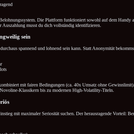
sragend
 Belohnungssystem. Die Plattform funktioniert sowohl auf dem Handy a
r Auszahlung musst du dich vollständig identifizieren.
ngweilig sein
s durchaus spannend und lohnend sein kann. Statt Anonymität bekommst 
ar
lots
, kombiniert mit fairen Bedingungen (ca. 40x Umsatz ohne Gewinnlimit
Novoline-Klassikern bis zu modernen High-Volatility-Titeln.
riös
 Einstieg mit maximaler Seriosität suchen. Der herausragende Vorteil: Be