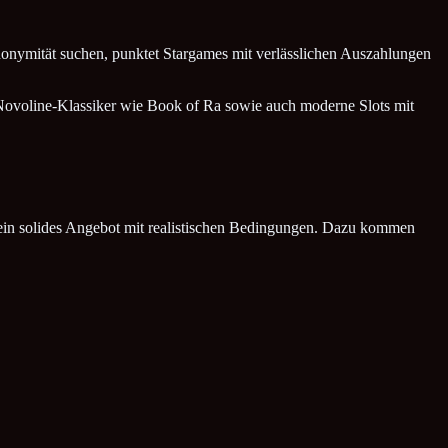
Anonymität suchen, punktet Stargames mit verlässlichen Auszahlungen
 Novoline-Klassiker wie Book of Ra sowie auch moderne Slots mit
 ein solides Angebot mit realistischen Bedingungen. Dazu kommen