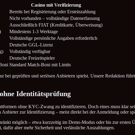
Casino mit Verifizierung
Bereits bei Registrierung oder Ersteinzahlung
Nicht vorhanden – vollständige Datenerfassung
Ausschließlich FIAT (Kreditkarte, Überweisung)
)
Mindestens 1-3 Werktage
Vollständige persönliche Angaben erforderlich
Deutsche GGL-Lizenz
g)
Vollständig verfügbar
Deutsche Freizeitspieler
Boni
Standard Match-Boni mit Limits
bei geprüften und seriösen Anbietern spielst. Unsere Redaktion führt f
ohne Identitätsprüfung
lattformen ohne KYC-Zwang zu identifizieren. Doch eines muss klar sei
 Anbieter zur Identifizierung – meist direkt bei der Anmeldung oder sp
schränkt möglich – etwa kurzzeitig im Demo-Modus oder bis zur ersten Ü
it, dafür aber mehr Sicherheit und verlässliche Auszahlungen.