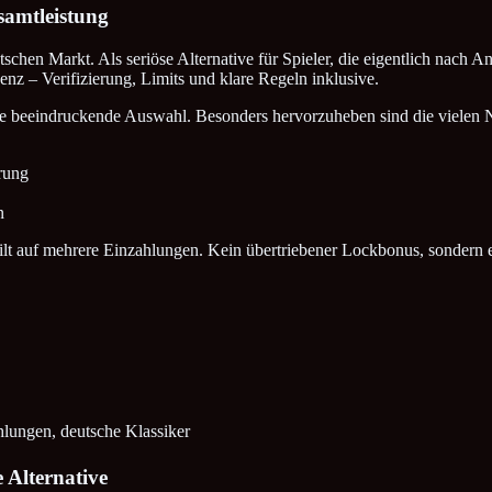
samtleistung
hen Markt. Als seriöse Alternative für Spieler, die eigentlich nach 
nz – Verifizierung, Limits und klare Regeln inklusive.
ine beeindruckende Auswahl. Besonders hervorzuheben sind die vielen
rung
n
ilt auf mehrere Einzahlungen. Kein übertriebener Lockbonus, sondern
lungen, deutsche Klassiker
e Alternative