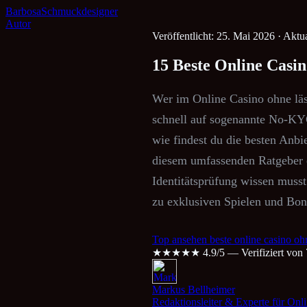
Barbosa
Schmuckdesigner
Autor
Veröffentlicht: 25. Mai 2026
·
Aktua
15 Beste Online Casin
Wer im Online Casino ohne lä
schnell auf sogenannte No-KYC
wie findest du die besten Anbie
diesem umfassenden Ratgeber e
Identitätsprüfung wissen muss
zu exklusiven Spielen und Bo
Top ansehen beste online casino oh
★★★★★
4.9/5 — Verifiziert von
Markus Bellheimer
Redaktionsleiter & Experte für Onl