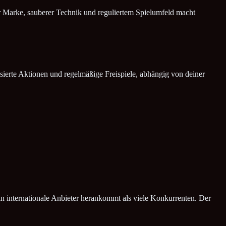
r Marke, sauberer Technik und reguliertem Spielumfeld macht
sierte Aktionen und regelmäßige Freispiele, abhängig von deiner
n internationale Anbieter herankommt als viele Konkurrenten. Der