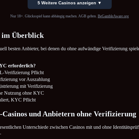
5 Weitere Casinos anzeigen ▼
Nur 18+. Glücksspiel kann abhängig machen. AGB gelten.
BeGambleAware.org
 im Überblick
aktuell besten Anbieter, bei denen du ohne aufwändige Verifizierung sp
YC erforderlich?
-Verifizierung Pflicht
ifizierung vor Auszahlung
strierung mit Verifizierung
ine Nutzung ohne KYC
uliert, KYC Pflicht
-Casinos und Anbietern ohne Verifizierung
esentlichen Unterschiede zwischen Casinos mit und ohne Identitätsprüfu
.