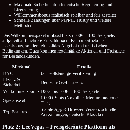
Maximale Sicherheit durch deutsche Regulierung und
Lizenzierung
Willkommensbonus realistisch spielbar und fair gestaltet
Schnelle Zahlungen über PayPal, Trustly und weitere
Methoden
Das Willkommenspaket umfasst bis zu 100€ + 100 Freispiele,
aufgeteilt auf mehrere Einzahlungen. Kein übertriebener
Lockbonus, sondern ein solides Angebot mit realistischen
Bedingungen. Dazu kommen regelmäßige Aktionen und Freispiele
für Bestandskunden.
Merkmal
Details
KYC
Ja – vollständige Verifizierung
Lizenz &
Deutsche GGL-Lizenz
Sicherheit
Willkommensbonus
100% bis 100€ + 100 Freispiele
1.000+ Slots (Novoline, Merkur, moderne
Spielauswahl
Titel)
Stabile App & Browser-Version, schnelle
Top Features
Auszahlungen, deutsche Klassiker
Platz 2: LeoVegas – Preisgekrönte Plattform als