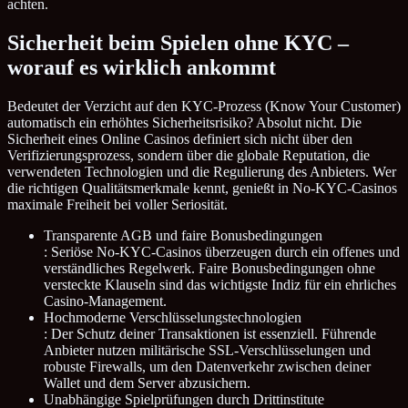
achten.
Sicherheit beim Spielen ohne KYC –
worauf es wirklich ankommt
Bedeutet der Verzicht auf den KYC-Prozess (Know Your Customer)
automatisch ein erhöhtes Sicherheitsrisiko? Absolut nicht. Die
Sicherheit eines Online Casinos definiert sich nicht über den
Verifizierungsprozess, sondern über die globale Reputation, die
verwendeten Technologien und die Regulierung des Anbieters. Wer
die richtigen Qualitätsmerkmale kennt, genießt in No-KYC-Casinos
maximale Freiheit bei voller Seriosität.
Transparente AGB und faire Bonusbedingungen
: Seriöse No-KYC-Casinos überzeugen durch ein offenes und
verständliches Regelwerk. Faire Bonusbedingungen ohne
versteckte Klauseln sind das wichtigste Indiz für ein ehrliches
Casino-Management.
Hochmoderne Verschlüsselungstechnologien
: Der Schutz deiner Transaktionen ist essenziell. Führende
Anbieter nutzen militärische SSL-Verschlüsselungen und
robuste Firewalls, um den Datenverkehr zwischen deiner
Wallet und dem Server abzusichern.
Unabhängige Spielprüfungen durch Drittinstitute