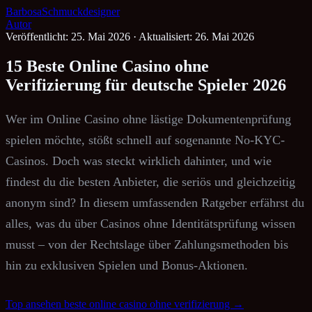
Barbosa
Schmuckdesigner
Autor
Veröffentlicht: 25. Mai 2026
·
Aktualisiert: 26. Mai 2026
15 Beste Online Casino ohne
Verifizierung für deutsche Spieler 2026
Wer im Online Casino ohne lästige Dokumentenprüfung
spielen möchte, stößt schnell auf sogenannte No-KYC-
Casinos. Doch was steckt wirklich dahinter, und wie
findest du die besten Anbieter, die seriös und gleichzeitig
anonym sind? In diesem umfassenden Ratgeber erfährst du
alles, was du über Casinos ohne Identitätsprüfung wissen
musst – von der Rechtslage über Zahlungsmethoden bis
hin zu exklusiven Spielen und Bonus-Aktionen.
Top ansehen beste online casino ohne verifizierung →