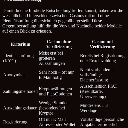
Damit du eine fundierte Entscheidung treffen kannst, haben wir die
wesentlichen Unterschiede zwischen Casinos mit und ohne
Identitätsprüfung übersichtlich gegenübergestellt. Diese
Gegenüberstellung hilft dir, die Vor- und Nachteile beider Modelle
auf einen Blick zu erfassen.
Casino ohne
Casino mit
Kriterium
Verifizierung
Verifizierung
Meist erst bei
Identitätsprüfung
Bereits bei Registrierung
größeren
(KYC)
oder Ersteinzahlung
Auszahlungen
Nicht vorhanden –
Sehr hoch – oft nur
Anonymität
vollständige
E-Mail nötig
Datenerfassung
Ausschließlich FIAT
Kryptowährungen
Zahlungsmethoden
(Kreditkarte,
und Fiat-Optionen
Überweisung)
Wenige Stunden
Mindestens 1-3
Auszahlungsdauer
(besonders bei
Werktage
Krypto)
Oft nur E-Mail-
Vollständige persönliche
Registrierung
Adresse oder Wallet
Angaben erforderlich