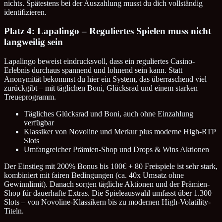
nichts. Spätestens bei der Auszahlung musst du dich vollständig
identifizieren.
Platz 4: Lapalingo – Reguliertes Spielen muss nicht
langweilig sein
Lapalingo beweist eindrucksvoll, dass ein reguliertes Casino-
Erlebnis durchaus spannend und lohnend sein kann. Statt
Anonymität bekommst du hier ein System, das überraschend viel
zurückgibt – mit täglichen Boni, Glücksrad und einem starken
Treueprogramm.
Tägliches Glücksrad und Boni, auch ohne Einzahlung
verfügbar
Klassiker von Novoline und Merkur plus moderne High-RTP
Slots
Umfangreicher Prämien-Shop und Drops & Wins Aktionen
Der Einstieg mit 200% Bonus bis 100€ + 80 Freispiele ist sehr stark,
kombiniert mit fairen Bedingungen (ca. 40x Umsatz ohne
Gewinnlimit). Danach sorgen tägliche Aktionen und der Prämien-
Shop für dauerhafte Extras. Die Spieleauswahl umfasst über 1.300
Slots – von Novoline-Klassikern bis zu modernen High-Volatility-
Titeln.