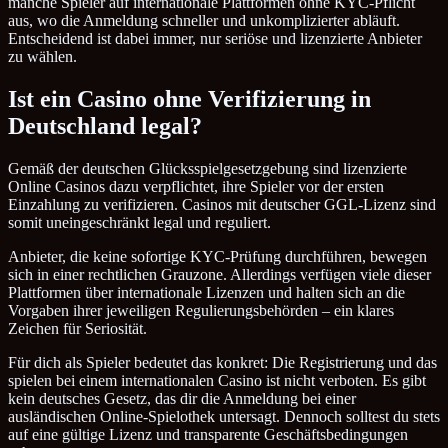
manche Spieler auf internationale Plattformen ohne KYC-Pflicht
aus, wo die Anmeldung schneller und unkomplizierter abläuft.
Entscheidend ist dabei immer, nur seriöse und lizenzierte Anbieter
zu wählen.
Ist ein Casino ohne Verifizierung in
Deutschland legal?
Gemäß der deutschen Glücksspielgesetzgebung sind lizenzierte
Online Casinos dazu verpflichtet, ihre Spieler vor der ersten
Einzahlung zu verifizieren. Casinos mit deutscher GGL-Lizenz sind
somit uneingeschränkt legal und reguliert.
Anbieter, die keine sofortige KYC-Prüfung durchführen, bewegen
sich in einer rechtlichen Grauzone. Allerdings verfügen viele dieser
Plattformen über internationale Lizenzen und halten sich an die
Vorgaben ihrer jeweiligen Regulierungsbehörden – ein klares
Zeichen für Seriosität.
Für dich als Spieler bedeutet das konkret: Die Registrierung und das
spielen bei einem internationalen Casino ist nicht verboten. Es gibt
kein deutsches Gesetz, das dir die Anmeldung bei einer
ausländischen Online-Spielothek untersagt. Dennoch solltest du stets
auf eine gültige Lizenz und transparente Geschäftsbedingungen