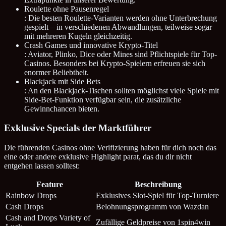
Roulette ohne Pausenregel
: Die besten Roulette-Varianten werden ohne Unterbrechung
gespielt – in verschiedenen Abwandlungen, teilweise sogar
mit mehreren Kugeln gleichzeitig.
Crash Games und innovative Krypto-Titel
: Aviator, Plinko, Dice oder Mines sind Pflichtspiele für Top-
Casinos. Besonders bei Krypto-Spielern erfreuen sie sich
enormer Beliebtheit.
Blackjack mit Side Bets
: An den Blackjack-Tischen sollten möglichst viele Spiele mit
Side-Bet-Funktion verfügbar sein, die zusätzliche
Gewinnchancen bieten.
Exklusive Specials der Marktführer
Die führenden Casinos ohne Verifizierung haben für dich noch das
eine oder andere exklusive Highlight parat, das du dir nicht
entgehen lassen solltest:
Feature
Beschreibung
Rainbow Drops
Exklusives Slot-Spiel für Top-Turniere
Cash Drops
Belohnungsprogramm von Wazdan
Cash and Drops Variety of
Zufällige Geldpreise von 1spin4win