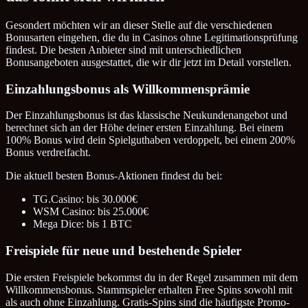
Gesondert möchten wir an dieser Stelle auf die verschiedenen
Bonusarten eingehen, die du in Casinos ohne Legitimationsprüfung
findest. Die besten Anbieter sind mit unterschiedlichen
Bonusangeboten ausgestattet, die wir dir jetzt im Detail vorstellen.
Einzahlungsbonus als Willkommensprämie
Der Einzahlungsbonus ist das klassische Neukundenangebot und
berechnet sich an der Höhe deiner ersten Einzahlung. Bei einem
100% Bonus wird dein Spielguthaben verdoppelt, bei einem 200%
Bonus verdreifacht.
Die aktuell besten Bonus-Aktionen findest du bei:
TG.Casino: bis 30.000€
WSM Casino: bis 25.000€
Mega Dice: bis 1 BTC
Freispiele für neue und bestehende Spieler
Die ersten Freispiele bekommst du in der Regel zusammen mit dem
Willkommensbonus. Stammspieler erhalten Free Spins sowohl mit
als auch ohne Einzahlung. Gratis-Spins sind die häufigste Promo-