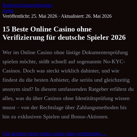
Barbosa
Schmuckdesigner
Autor
Veröffentlicht: 25. Mai 2026
·
Aktualisiert: 26. Mai 2026
15 Beste Online Casino ohne
Verifizierung für deutsche Spieler 2026
Wer im Online Casino ohne lästige Dokumentenprüfung
spielen möchte, stößt schnell auf sogenannte No-KYC-
Casinos. Doch was steckt wirklich dahinter, und wie
findest du die besten Anbieter, die seriös und gleichzeitig
anonym sind? In diesem umfassenden Ratgeber erfährst du
alles, was du über Casinos ohne Identitätsprüfung wissen
musst – von der Rechtslage über Zahlungsmethoden bis
hin zu exklusiven Spielen und Bonus-Aktionen.
Top ansehen beste online casino ohne verifizierung →