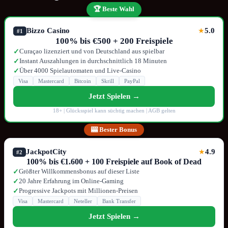
🏆 Beste Wahl
Bizzo Casino
5.0
★
#1
100% bis €500 + 200 Freispiele
Curaçao lizenziert und von Deutschland aus spielbar
✓
Instant Auszahlungen in durchschnittlich 18 Minuten
✓
Über 4000 Spielautomaten und Live-Casino
✓
Visa
Mastercard
Bitcoin
Skrill
PayPal
Jetzt Spielen →
18+ | Glücksspiel kann süchtig machen | AGB gelten
🎰 Bester Bonus
JackpotCity
4.9
★
#2
100% bis €1.600 + 100 Freispiele auf Book of Dead
Größter Willkommensbonus auf dieser Liste
✓
20 Jahre Erfahrung im Online-Gaming
✓
Progressive Jackpots mit Millionen-Preisen
✓
Visa
Mastercard
Neteller
Bank Transfer
Jetzt Spielen →