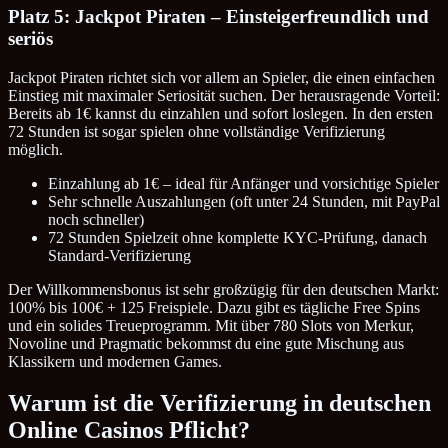
Platz 5: Jackpot Piraten – Einsteigerfreundlich und
seriös
Jackpot Piraten richtet sich vor allem an Spieler, die einen einfachen
Einstieg mit maximaler Seriosität suchen. Der herausragende Vorteil:
Bereits ab 1€ kannst du einzahlen und sofort loslegen. In den ersten
72 Stunden ist sogar spielen ohne vollständige Verifizierung
möglich.
Einzahlung ab 1€ – ideal für Anfänger und vorsichtige Spieler
Sehr schnelle Auszahlungen (oft unter 24 Stunden, mit PayPal
noch schneller)
72 Stunden Spielzeit ohne komplette KYC-Prüfung, danach
Standard-Verifizierung
Der Willkommensbonus ist sehr großzügig für den deutschen Markt:
100% bis 100€ + 125 Freispiele. Dazu gibt es tägliche Free Spins
und ein solides Treueprogramm. Mit über 780 Slots von Merkur,
Novoline und Pragmatic bekommst du eine gute Mischung aus
Klassikern und modernen Games.
Warum ist die Verifizierung in deutschen
Online Casinos Pflicht?