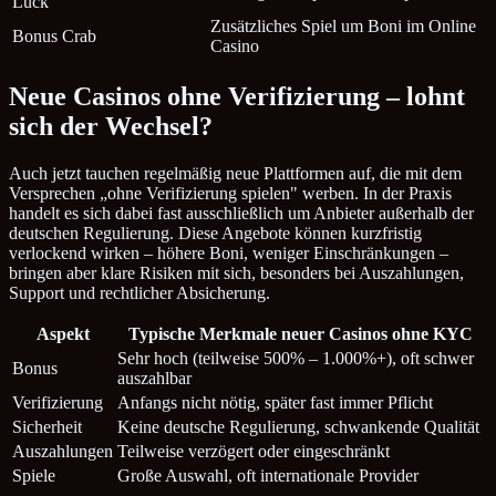
Luck
Zusätzliches Spiel um Boni im Online
Bonus Crab
Casino
Neue Casinos ohne Verifizierung – lohnt
sich der Wechsel?
Auch jetzt tauchen regelmäßig neue Plattformen auf, die mit dem
Versprechen „ohne Verifizierung spielen" werben. In der Praxis
handelt es sich dabei fast ausschließlich um Anbieter außerhalb der
deutschen Regulierung. Diese Angebote können kurzfristig
verlockend wirken – höhere Boni, weniger Einschränkungen –
bringen aber klare Risiken mit sich, besonders bei Auszahlungen,
Support und rechtlicher Absicherung.
Aspekt
Typische Merkmale neuer Casinos ohne KYC
Sehr hoch (teilweise 500% – 1.000%+), oft schwer
Bonus
auszahlbar
Verifizierung
Anfangs nicht nötig, später fast immer Pflicht
Sicherheit
Keine deutsche Regulierung, schwankende Qualität
Auszahlungen
Teilweise verzögert oder eingeschränkt
Spiele
Große Auswahl, oft internationale Provider