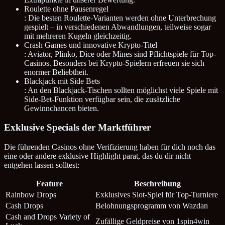
Roulette ohne Pausenregel
: Die besten Roulette-Varianten werden ohne Unterbrechung
gespielt – in verschiedenen Abwandlungen, teilweise sogar
mit mehreren Kugeln gleichzeitig.
Crash Games und innovative Krypto-Titel
: Aviator, Plinko, Dice oder Mines sind Pflichtspiele für Top-
Casinos. Besonders bei Krypto-Spielern erfreuen sie sich
enormer Beliebtheit.
Blackjack mit Side Bets
: An den Blackjack-Tischen sollten möglichst viele Spiele mit
Side-Bet-Funktion verfügbar sein, die zusätzliche
Gewinnchancen bieten.
Exklusive Specials der Marktführer
Die führenden Casinos ohne Verifizierung haben für dich noch das
eine oder andere exklusive Highlight parat, das du dir nicht
entgehen lassen solltest:
Feature
Beschreibung
Rainbow Drops
Exklusives Slot-Spiel für Top-Turniere
Cash Drops
Belohnungsprogramm von Wazdan
Cash and Drops Variety of
Zufällige Geldpreise von 1spin4win