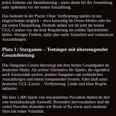
jeden Anbieter zur Identifizierung – meist direkt bei der Anmeldung
oder spätestens vor der ersten Auszahlung.
Das bedeutet in der Praxis: Ohne Verifizierung spielen ist nur
eingeschränkt möglich – etwa kurzzeitig im Demo-Modus oder bis
zur ersten Überprüfung. Deshalb stellen wir dir jetzt die besten
GGL-Casinos vor, die trotz Regulierung ein solides Spielerlebnis
bieten. Weniger Freiheit, dafür aber mehr Sicherheit und verlässliche
Auszahlungen.
Platz 1: Stargames – Testsieger mit überzeugender
Gesamtleistung
Das Stargames Casino überzeugt mit dem besten Gesamtpaket im
deutschen Markt. Als seriöse Alternative für Spieler, die eigentlich
nach Anonymität suchen, punktet Stargames mit verlässlichen
Auszahlungen und einem transparenten System. Alles läuft unter
deutscher GGL-Lizenz – Verifizierung, Limits und klare Regeln
inklusive.
Mit über 1.000 Spiele von renommierten Providern findest du hier
eine beeindruckende Auswahl. Besonders hervorzuheben sind die
vielen Novoline-Klassiker wie Book of Ra sowie auch moderne
Slots mit hoher Volatilität.