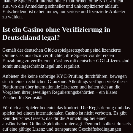
manche Spieler auf internationale Plattformen ohne KYC-Pflicht
aus, wo die Anmeldung schneller und unkomplizierter abläuft.
Entscheidend ist dabei immer, nur seriöse und lizenzierte Anbieter
zu wählen.
Ist ein Casino ohne Verifizierung in
Deutschland legal?
Gemäß der deutschen Glücksspielgesetzgebung sind lizenzierte
Online Casinos dazu verpflichtet, ihre Spieler vor der ersten
Einzahlung zu verifizieren. Casinos mit deutscher GGL-Lizenz sind
somit uneingeschränkt legal und reguliert.
Anbieter, die keine sofortige KYC-Prüfung durchführen, bewegen
sich in einer rechtlichen Grauzone. Allerdings verfügen viele dieser
Plattformen über internationale Lizenzen und halten sich an die
Vorgaben ihrer jeweiligen Regulierungsbehörden – ein klares
Zeichen für Seriosität.
Für dich als Spieler bedeutet das konkret: Die Registrierung und das
spielen bei einem internationalen Casino ist nicht verboten. Es gibt
kein deutsches Gesetz, das dir die Anmeldung bei einer
ausländischen Online-Spielothek untersagt. Dennoch solltest du stets
auf eine gültige Lizenz und transparente Geschäftsbedingungen