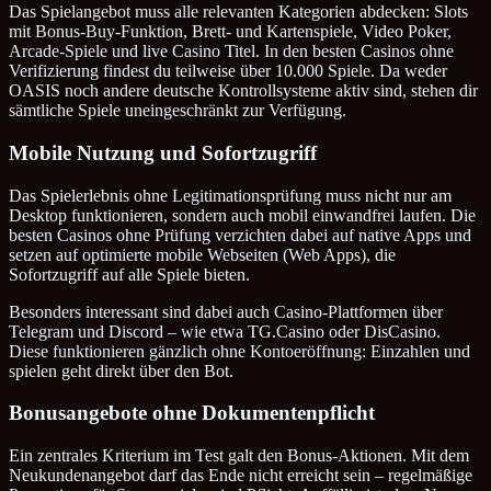
Das Spielangebot muss alle relevanten Kategorien abdecken: Slots
mit Bonus-Buy-Funktion, Brett- und Kartenspiele, Video Poker,
Arcade-Spiele und live Casino Titel. In den besten Casinos ohne
Verifizierung findest du teilweise über 10.000 Spiele. Da weder
OASIS noch andere deutsche Kontrollsysteme aktiv sind, stehen dir
sämtliche Spiele uneingeschränkt zur Verfügung.
Mobile Nutzung und Sofortzugriff
Das Spielerlebnis ohne Legitimationsprüfung muss nicht nur am
Desktop funktionieren, sondern auch mobil einwandfrei laufen. Die
besten Casinos ohne Prüfung verzichten dabei auf native Apps und
setzen auf optimierte mobile Webseiten (Web Apps), die
Sofortzugriff auf alle Spiele bieten.
Besonders interessant sind dabei auch Casino-Plattformen über
Telegram und Discord – wie etwa TG.Casino oder DisCasino.
Diese funktionieren gänzlich ohne Kontoeröffnung: Einzahlen und
spielen geht direkt über den Bot.
Bonusangebote ohne Dokumentenpflicht
Ein zentrales Kriterium im Test galt den Bonus-Aktionen. Mit dem
Neukundenangebot darf das Ende nicht erreicht sein – regelmäßige