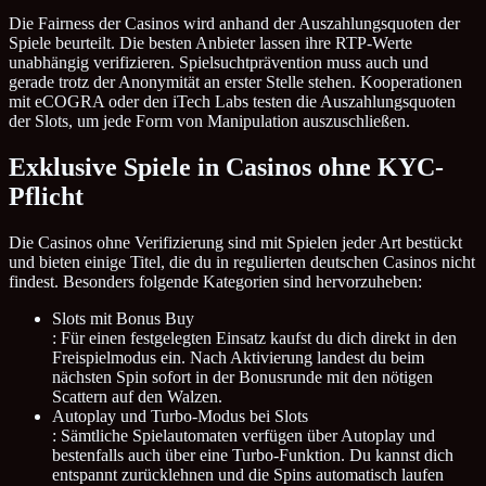
Die Fairness der Casinos wird anhand der Auszahlungsquoten der
Spiele beurteilt. Die besten Anbieter lassen ihre RTP-Werte
unabhängig verifizieren. Spielsuchtprävention muss auch und
gerade trotz der Anonymität an erster Stelle stehen. Kooperationen
mit eCOGRA oder den iTech Labs testen die Auszahlungsquoten
der Slots, um jede Form von Manipulation auszuschließen.
Exklusive Spiele in Casinos ohne KYC-
Pflicht
Die Casinos ohne Verifizierung sind mit Spielen jeder Art bestückt
und bieten einige Titel, die du in regulierten deutschen Casinos nicht
findest. Besonders folgende Kategorien sind hervorzuheben:
Slots mit Bonus Buy
: Für einen festgelegten Einsatz kaufst du dich direkt in den
Freispielmodus ein. Nach Aktivierung landest du beim
nächsten Spin sofort in der Bonusrunde mit den nötigen
Scattern auf den Walzen.
Autoplay und Turbo-Modus bei Slots
: Sämtliche Spielautomaten verfügen über Autoplay und
bestenfalls auch über eine Turbo-Funktion. Du kannst dich
entspannt zurücklehnen und die Spins automatisch laufen