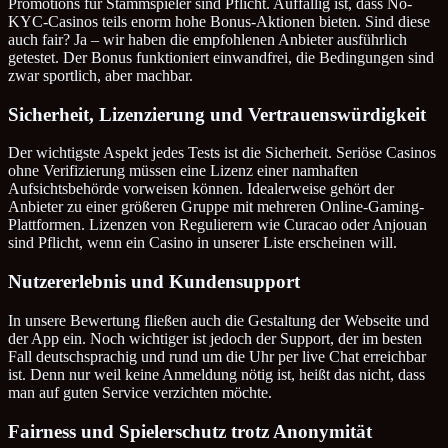
Promotions für Stammspieler sind Pflicht. Auffällig ist, dass No-
KYC-Casinos teils enorm hohe Bonus-Aktionen bieten. Sind diese
auch fair? Ja – wir haben die empfohlenen Anbieter ausführlich
getestet. Der Bonus funktioniert einwandfrei, die Bedingungen sind
zwar sportlich, aber machbar.
Sicherheit, Lizenzierung und Vertrauenswürdigkeit
Der wichtigste Aspekt jedes Tests ist die Sicherheit. Seriöse Casinos
ohne Verifizierung müssen eine Lizenz einer namhaften
Aufsichtsbehörde vorweisen können. Idealerweise gehört der
Anbieter zu einer größeren Gruppe mit mehreren Online-Gaming-
Plattformen. Lizenzen von Regulierern wie Curacao oder Anjouan
sind Pflicht, wenn ein Casino in unserer Liste erscheinen will.
Nutzererlebnis und Kundensupport
In unsere Bewertung fließen auch die Gestaltung der Webseite und
der App ein. Noch wichtiger ist jedoch der Support, der im besten
Fall deutschsprachig und rund um die Uhr per live Chat erreichbar
ist. Denn nur weil keine Anmeldung nötig ist, heißt das nicht, dass
man auf guten Service verzichten möchte.
Fairness und Spielerschutz trotz Anonymität