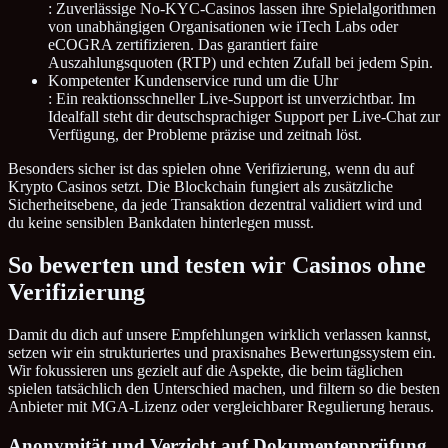
: Zuverlässige No-KYC-Casinos lassen ihre Spielalgorithmen
von unabhängigen Organisationen wie iTech Labs oder
eCOGRA zertifizieren. Das garantiert faire
Auszahlungsquoten (RTP) und echten Zufall bei jedem Spin.
Kompetenter Kundenservice rund um die Uhr
: Ein reaktionsschneller Live-Support ist unverzichtbar. Im
Idealfall steht dir deutschsprachiger Support per Live-Chat zur
Verfügung, der Probleme präzise und zeitnah löst.
Besonders sicher ist das spielen ohne Verifizierung, wenn du auf
Krypto Casinos setzt. Die Blockchain fungiert als zusätzliche
Sicherheitsebene, da jede Transaktion dezentral validiert wird und
du keine sensiblen Bankdaten hinterlegen musst.
So bewerten und testen wir Casinos ohne
Verifizierung
Damit du dich auf unsere Empfehlungen wirklich verlassen kannst,
setzen wir ein strukturiertes und praxisnahes Bewertungssystem ein.
Wir fokussieren uns gezielt auf die Aspekte, die beim täglichen
spielen tatsächlich den Unterschied machen, und filtern so die besten
Anbieter mit MGA-Lizenz oder vergleichbarer Regulierung heraus.
Anonymität und Verzicht auf Dokumentenprüfung