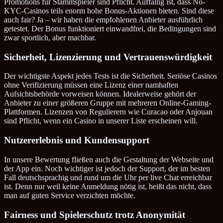
Promotions für Stammspieler sind Pflicht. Auffällig ist, dass No-
KYC-Casinos teils enorm hohe Bonus-Aktionen bieten. Sind diese
auch fair? Ja – wir haben die empfohlenen Anbieter ausführlich
getestet. Der Bonus funktioniert einwandfrei, die Bedingungen sind
zwar sportlich, aber machbar.
Sicherheit, Lizenzierung und Vertrauenswürdigkeit
Der wichtigste Aspekt jedes Tests ist die Sicherheit. Seriöse Casinos
ohne Verifizierung müssen eine Lizenz einer namhaften
Aufsichtsbehörde vorweisen können. Idealerweise gehört der
Anbieter zu einer größeren Gruppe mit mehreren Online-Gaming-
Plattformen. Lizenzen von Regulierern wie Curacao oder Anjouan
sind Pflicht, wenn ein Casino in unserer Liste erscheinen will.
Nutzererlebnis und Kundensupport
In unsere Bewertung fließen auch die Gestaltung der Webseite und
der App ein. Noch wichtiger ist jedoch der Support, der im besten
Fall deutschsprachig und rund um die Uhr per live Chat erreichbar
ist. Denn nur weil keine Anmeldung nötig ist, heißt das nicht, dass
man auf guten Service verzichten möchte.
Fairness und Spielerschutz trotz Anonymität