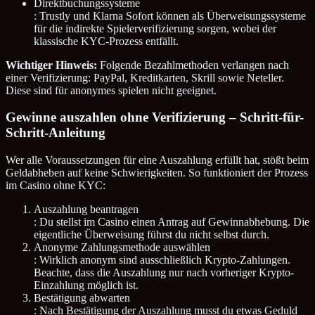
Direktbuchungssysteme
: Trustly und Klarna Sofort können als Überweisungssysteme
für die indirekte Spielerverifizierung sorgen, wobei der
klassische KYC-Prozess entfällt.
Wichtiger Hinweis:
Folgende Bezahlmethoden verlangen nach
einer Verifizierung: PayPal, Kreditkarten, Skrill sowie Neteller.
Diese sind für anonymes spielen nicht geeignet.
Gewinne auszahlen ohne Verifizierung – Schritt-für-
Schritt-Anleitung
Wer alle Voraussetzungen für eine Auszahlung erfüllt hat, stößt beim
Geldabheben auf keine Schwierigkeiten. So funktioniert der Prozess
im Casino ohne KYC:
Auszahlung beantragen
: Du stellst im Casino einen Antrag auf Gewinnabhebung. Die
eigentliche Überweisung führst du nicht selbst durch.
Anonyme Zahlungsmethode auswählen
: Wirklich anonym sind ausschließlich Krypto-Zahlungen.
Beachte, dass die Auszahlung nur nach vorheriger Krypto-
Einzahlung möglich ist.
Bestätigung abwarten
: Nach Bestätigung der Auszahlung musst du etwas Geduld