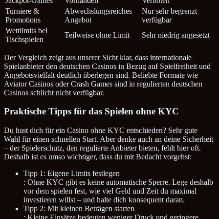
Jackpot-Games
Vorhanden
Verboten
Turniere &
Abwechslungsreiches
Nur sehr begrenzt
Promotions
Angebot
verfügbar
Wettlimits bei
Teilweise ohne Limit
Sehr niedrig angesetzt
Tischspielen
Der Vergleich zeigt aus unserer Sicht klar, dass internationale
Spielanbieter den deutschen Casinos in Bezug auf Spielfreiheit und
Angebotsvielfalt deutlich überlegen sind. Beliebte Formate wie
Aviator Casinos oder Crash Games sind in regulierten deutschen
Casinos schlicht nicht verfügbar.
Praktische Tipps für das Spielen ohne KYC
Du hast dich für ein Casino ohne KYC entschieden? Sehr gute
Wahl für einen schnellen Start. Aber denke auch an deine Sicherheit
– der Spielerschutz, den regulierte Anbieter bieten, fehlt hier oft.
Deshalb ist es umso wichtiger, dass du mit Bedacht vorgehst:
Tipp 1: Eigene Limits festlegen
: Ohne KYC gibt es keine automatische Sperre. Lege deshalb
vor dem spielen fest, wie viel Geld und Zeit du maximal
investieren willst – und halte dich konsequent daran.
Tipp 2: Mit kleinen Beträgen starten
: Kleine Einsätze bedeuten weniger Druck und geringere