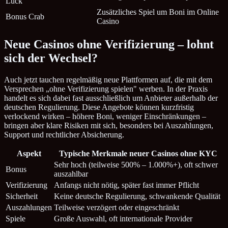
Luck
Zusätzliches Spiel um Boni im Online
Bonus Crab
Casino
Neue Casinos ohne Verifizierung – lohnt
sich der Wechsel?
Auch jetzt tauchen regelmäßig neue Plattformen auf, die mit dem
Versprechen „ohne Verifizierung spielen" werben. In der Praxis
handelt es sich dabei fast ausschließlich um Anbieter außerhalb der
deutschen Regulierung. Diese Angebote können kurzfristig
verlockend wirken – höhere Boni, weniger Einschränkungen –
bringen aber klare Risiken mit sich, besonders bei Auszahlungen,
Support und rechtlicher Absicherung.
Aspekt
Typische Merkmale neuer Casinos ohne KYC
Sehr hoch (teilweise 500% – 1.000%+), oft schwer
Bonus
auszahlbar
Verifizierung
Anfangs nicht nötig, später fast immer Pflicht
Sicherheit
Keine deutsche Regulierung, schwankende Qualität
Auszahlungen
Teilweise verzögert oder eingeschränkt
Spiele
Große Auswahl, oft internationale Provider