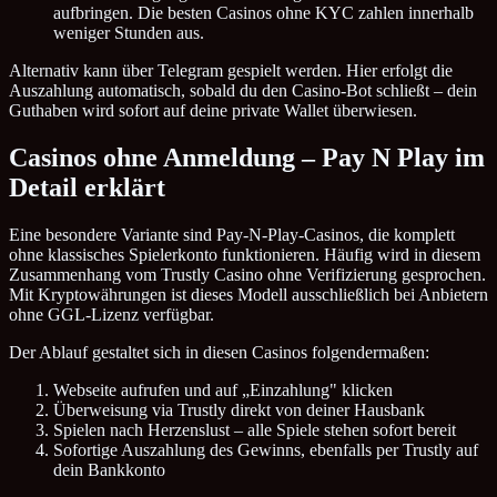
aufbringen. Die besten Casinos ohne KYC zahlen innerhalb
weniger Stunden aus.
Alternativ kann über Telegram gespielt werden. Hier erfolgt die
Auszahlung automatisch, sobald du den Casino-Bot schließt – dein
Guthaben wird sofort auf deine private Wallet überwiesen.
Casinos ohne Anmeldung – Pay N Play im
Detail erklärt
Eine besondere Variante sind Pay-N-Play-Casinos, die komplett
ohne klassisches Spielerkonto funktionieren. Häufig wird in diesem
Zusammenhang vom Trustly Casino ohne Verifizierung gesprochen.
Mit Kryptowährungen ist dieses Modell ausschließlich bei Anbietern
ohne GGL-Lizenz verfügbar.
Der Ablauf gestaltet sich in diesen Casinos folgendermaßen:
Webseite aufrufen und auf „Einzahlung" klicken
Überweisung via Trustly direkt von deiner Hausbank
Spielen nach Herzenslust – alle Spiele stehen sofort bereit
Sofortige Auszahlung des Gewinns, ebenfalls per Trustly auf
dein Bankkonto