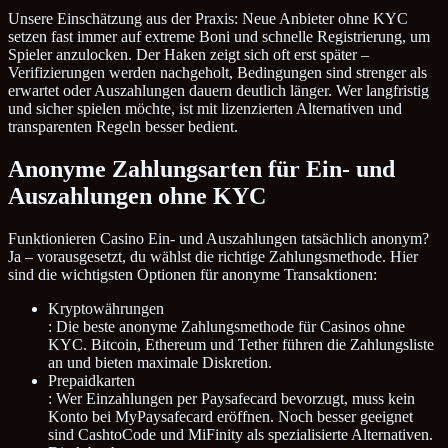
Unsere Einschätzung aus der Praxis: Neue Anbieter ohne KYC
setzen fast immer auf extreme Boni und schnelle Registrierung, um
Spieler anzulocken. Der Haken zeigt sich oft erst später –
Verifizierungen werden nachgeholt, Bedingungen sind strenger als
erwartet oder Auszahlungen dauern deutlich länger. Wer langfristig
und sicher spielen möchte, ist mit lizenzierten Alternativen und
transparenten Regeln besser bedient.
Anonyme Zahlungsarten für Ein- und
Auszahlungen ohne KYC
Funktionieren Casino Ein- und Auszahlungen tatsächlich anonym?
Ja – vorausgesetzt, du wählst die richtige Zahlungsmethode. Hier
sind die wichtigsten Optionen für anonyme Transaktionen:
Kryptowährungen
: Die beste anonyme Zahlungsmethode für Casinos ohne
KYC. Bitcoin, Ethereum und Tether führen die Zahlungsliste
an und bieten maximale Diskretion.
Prepaidkarten
: Wer Einzahlungen per Paysafecard bevorzugt, muss kein
Konto bei MyPaysafecard eröffnen. Noch besser geeignet
sind CashtoCode und MiFinity als spezialisierte Alternativen.