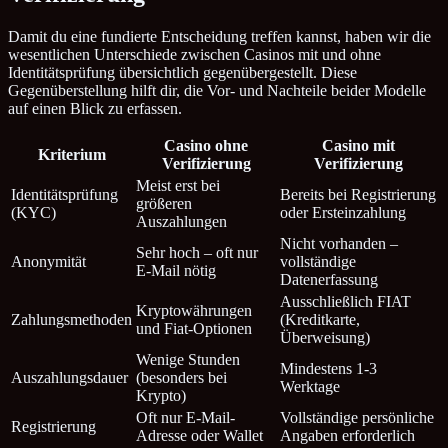
Damit du eine fundierte Entscheidung treffen kannst, haben wir die
wesentlichen Unterschiede zwischen Casinos mit und ohne
Identitätsprüfung übersichtlich gegenübergestellt. Diese
Gegenüberstellung hilft dir, die Vor- und Nachteile beider Modelle
auf einen Blick zu erfassen.
Casino ohne
Casino mit
Kriterium
Verifizierung
Verifizierung
Meist erst bei
Identitätsprüfung
Bereits bei Registrierung
größeren
(KYC)
oder Ersteinzahlung
Auszahlungen
Nicht vorhanden –
Sehr hoch – oft nur
Anonymität
vollständige
E-Mail nötig
Datenerfassung
Ausschließlich FIAT
Kryptowährungen
Zahlungsmethoden
(Kreditkarte,
und Fiat-Optionen
Überweisung)
Wenige Stunden
Mindestens 1-3
Auszahlungsdauer
(besonders bei
Werktage
Krypto)
Oft nur E-Mail-
Vollständige persönliche
Registrierung
Adresse oder Wallet
Angaben erforderlich