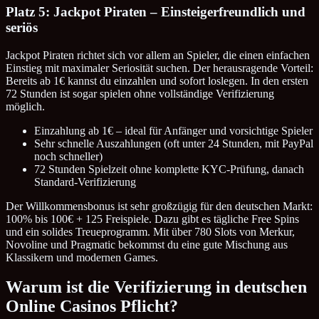
Platz 5: Jackpot Piraten – Einsteigerfreundlich und
seriös
Jackpot Piraten richtet sich vor allem an Spieler, die einen einfachen
Einstieg mit maximaler Seriosität suchen. Der herausragende Vorteil:
Bereits ab 1€ kannst du einzahlen und sofort loslegen. In den ersten
72 Stunden ist sogar spielen ohne vollständige Verifizierung
möglich.
Einzahlung ab 1€ – ideal für Anfänger und vorsichtige Spieler
Sehr schnelle Auszahlungen (oft unter 24 Stunden, mit PayPal
noch schneller)
72 Stunden Spielzeit ohne komplette KYC-Prüfung, danach
Standard-Verifizierung
Der Willkommensbonus ist sehr großzügig für den deutschen Markt:
100% bis 100€ + 125 Freispiele. Dazu gibt es tägliche Free Spins
und ein solides Treueprogramm. Mit über 780 Slots von Merkur,
Novoline und Pragmatic bekommst du eine gute Mischung aus
Klassikern und modernen Games.
Warum ist die Verifizierung in deutschen
Online Casinos Pflicht?