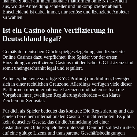
manche Spieler auf internationale Plattformen ohne KYC-Pflicht
aus, wo die Anmeldung schneller und unkomplizierter abläuft.
Entscheidend ist dabei immer, nur seriöse und lizenzierte Anbieter
zu wählen.
Ist ein Casino ohne Verifizierung in
Deutschland legal?
Gemäß der deutschen Glücksspielgesetzgebung sind lizenzierte
Online Casinos dazu verpflichtet, ihre Spieler vor der ersten
Einzahlung zu verifizieren. Casinos mit deutscher GGL-Lizenz sind
somit uneingeschränkt legal und reguliert.
Anbieter, die keine sofortige KYC-Prüfung durchführen, bewegen
sich in einer rechtlichen Grauzone. Allerdings verfügen viele dieser
Plattformen über internationale Lizenzen und halten sich an die
Vorgaben ihrer jeweiligen Regulierungsbehörden – ein klares
Zeichen für Seriosität.
Für dich als Spieler bedeutet das konkret: Die Registrierung und das
spielen bei einem internationalen Casino ist nicht verboten. Es gibt
kein deutsches Gesetz, das dir die Anmeldung bei einer
ausländischen Online-Spielothek untersagt. Dennoch solltest du stets
auf eine gültige Lizenz und transparente Geschäftsbedingungen