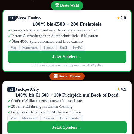
🏆 Beste Wahl
Bizzo Casino
5.0
★
#1
100% bis €500 + 200 Freispiele
Curaçao lizenziert und von Deutschland aus spielbar
✓
Instant Auszahlungen in durchschnittlich 18 Minuten
✓
Über 4000 Spielautomaten und Live-Casino
✓
Visa
Mastercard
Bitcoin
Skrill
PayPal
Jetzt Spielen →
18+ | Glücksspiel kann süchtig machen | AGB gelten
🎰 Bester Bonus
JackpotCity
4.9
★
#2
100% bis €1.600 + 100 Freispiele auf Book of Dead
Größter Willkommensbonus auf dieser Liste
✓
20 Jahre Erfahrung im Online-Gaming
✓
Progressive Jackpots mit Millionen-Preisen
✓
Visa
Mastercard
Neteller
Bank Transfer
Jetzt Spielen →