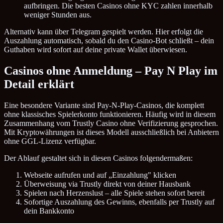
aufbringen. Die besten Casinos ohne KYC zahlen innerhalb
weniger Stunden aus.
Alternativ kann über Telegram gespielt werden. Hier erfolgt die
Auszahlung automatisch, sobald du den Casino-Bot schließt – dein
Guthaben wird sofort auf deine private Wallet überwiesen.
Casinos ohne Anmeldung – Pay N Play im
Detail erklärt
Eine besondere Variante sind Pay-N-Play-Casinos, die komplett
ohne klassisches Spielerkonto funktionieren. Häufig wird in diesem
Zusammenhang vom Trustly Casino ohne Verifizierung gesprochen.
Mit Kryptowährungen ist dieses Modell ausschließlich bei Anbietern
ohne GGL-Lizenz verfügbar.
Der Ablauf gestaltet sich in diesen Casinos folgendermaßen:
Webseite aufrufen und auf „Einzahlung" klicken
Überweisung via Trustly direkt von deiner Hausbank
Spielen nach Herzenslust – alle Spiele stehen sofort bereit
Sofortige Auszahlung des Gewinns, ebenfalls per Trustly auf
dein Bankkonto