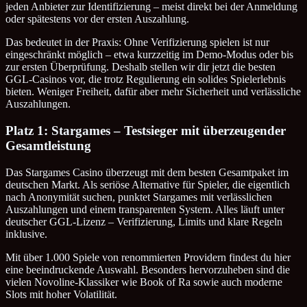
jeden Anbieter zur Identifizierung – meist direkt bei der Anmeldung
oder spätestens vor der ersten Auszahlung.
Das bedeutet in der Praxis: Ohne Verifizierung spielen ist nur
eingeschränkt möglich – etwa kurzzeitig im Demo-Modus oder bis
zur ersten Überprüfung. Deshalb stellen wir dir jetzt die besten
GGL-Casinos vor, die trotz Regulierung ein solides Spielerlebnis
bieten. Weniger Freiheit, dafür aber mehr Sicherheit und verlässliche
Auszahlungen.
Platz 1: Stargames – Testsieger mit überzeugender
Gesamtleistung
Das Stargames Casino überzeugt mit dem besten Gesamtpaket im
deutschen Markt. Als seriöse Alternative für Spieler, die eigentlich
nach Anonymität suchen, punktet Stargames mit verlässlichen
Auszahlungen und einem transparenten System. Alles läuft unter
deutscher GGL-Lizenz – Verifizierung, Limits und klare Regeln
inklusive.
Mit über 1.000 Spiele von renommierten Providern findest du hier
eine beeindruckende Auswahl. Besonders hervorzuheben sind die
vielen Novoline-Klassiker wie Book of Ra sowie auch moderne
Slots mit hoher Volatilität.