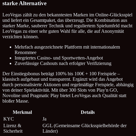
starke Alternative
LeoVegas zählt zu den bekanntesten Marken im Online-Glücksspiel
und liefert ein Gesamtpaket, das überzeugt. Die Kombination aus
starker Marke, sauberer Technik und reguliertem Spielumfeld macht
LeoVegas zu einer sehr guten Wahl für alle, die auf Anonymität
verzichten können.
Mehrfach ausgezeichnete Plattform mit internationalem
Renommee
Integriertes Casino- und Sportwetten-Angebot
Zuverlässige Cashouts nach erfolgter Verifizierung
Der Einstiegsbonus beträgt 100% bis 100€ + 100 Freispiele –
klassisch aufgebaut und transparent. Ergänzt wird das Angebot
durch personalisierte Aktionen und regelmäßige Freispiele, abhängig
von deiner Spielaktivität. Mit über 300 Slots von Play'n GO,
Novoline und Pragmatic Play bietet LeoVegas auch Qualität statt
bloßer Masse.
Merkmal
Details
KYC
Ja
Lizenz &
GGL (Gemeinsame Glücksspielbehörde der
Sicherheit
Länder)