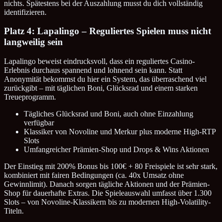
nichts. Spätestens bei der Auszahlung musst du dich vollständig
identifizieren.
Platz 4: Lapalingo – Reguliertes Spielen muss nicht
langweilig sein
Lapalingo beweist eindrucksvoll, dass ein reguliertes Casino-
Erlebnis durchaus spannend und lohnend sein kann. Statt
Anonymität bekommst du hier ein System, das überraschend viel
zurückgibt – mit täglichen Boni, Glücksrad und einem starken
Treueprogramm.
Tägliches Glücksrad und Boni, auch ohne Einzahlung
verfügbar
Klassiker von Novoline und Merkur plus moderne High-RTP
Slots
Umfangreicher Prämien-Shop und Drops & Wins Aktionen
Der Einstieg mit 200% Bonus bis 100€ + 80 Freispiele ist sehr stark,
kombiniert mit fairen Bedingungen (ca. 40x Umsatz ohne
Gewinnlimit). Danach sorgen tägliche Aktionen und der Prämien-
Shop für dauerhafte Extras. Die Spieleauswahl umfasst über 1.300
Slots – von Novoline-Klassikern bis zu modernen High-Volatility-
Titeln.