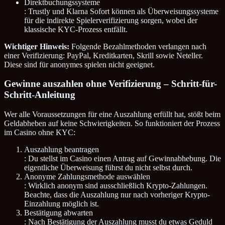
Direktbuchungssysteme
: Trustly und Klarna Sofort können als Überweisungssysteme
für die indirekte Spielerverifizierung sorgen, wobei der
klassische KYC-Prozess entfällt.
Wichtiger Hinweis:
Folgende Bezahlmethoden verlangen nach
einer Verifizierung: PayPal, Kreditkarten, Skrill sowie Neteller.
Diese sind für anonymes spielen nicht geeignet.
Gewinne auszahlen ohne Verifizierung – Schritt-für-
Schritt-Anleitung
Wer alle Voraussetzungen für eine Auszahlung erfüllt hat, stößt beim
Geldabheben auf keine Schwierigkeiten. So funktioniert der Prozess
im Casino ohne KYC:
Auszahlung beantragen
: Du stellst im Casino einen Antrag auf Gewinnabhebung. Die
eigentliche Überweisung führst du nicht selbst durch.
Anonyme Zahlungsmethode auswählen
: Wirklich anonym sind ausschließlich Krypto-Zahlungen.
Beachte, dass die Auszahlung nur nach vorheriger Krypto-
Einzahlung möglich ist.
Bestätigung abwarten
: Nach Bestätigung der Auszahlung musst du etwas Geduld