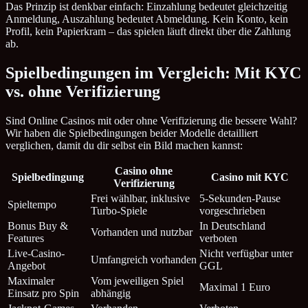
Das Prinzip ist denkbar einfach: Einzahlung bedeutet gleichzeitig
Anmeldung, Auszahlung bedeutet Abmeldung. Kein Konto, kein
Profil, kein Papierkram – das spielen läuft direkt über die Zahlung
ab.
Spielbedingungen im Vergleich: Mit KYC
vs. ohne Verifizierung
Sind Online Casinos mit oder ohne Verifizierung die bessere Wahl?
Wir haben die Spielbedingungen beider Modelle detailliert
verglichen, damit du dir selbst ein Bild machen kannst:
Casino ohne
Spielbedingung
Casino mit KYC
Verifizierung
Frei wählbar, inklusive
5-Sekunden-Pause
Spieltempo
Turbo-Spiele
vorgeschrieben
Bonus Buy &
In Deutschland
Vorhanden und nutzbar
Features
verboten
Live-Casino-
Nicht verfügbar unter
Umfangreich vorhanden
Angebot
GGL
Maximaler
Vom jeweiligen Spiel
Maximal 1 Euro
Einsatz pro Spin
abhängig