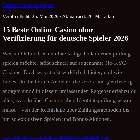
Barbosa
Schmuckdesigner
Autor
Veröffentlicht: 25. Mai 2026
·
Aktualisiert: 26. Mai 2026
15 Beste Online Casino ohne
Verifizierung für deutsche Spieler 2026
Wer im Online Casino ohne lästige Dokumentenprüfung
spielen möchte, stößt schnell auf sogenannte No-KYC-
Casinos. Doch was steckt wirklich dahinter, und wie
findest du die besten Anbieter, die seriös und gleichzeitig
anonym sind? In diesem umfassenden Ratgeber erfährst du
alles, was du über Casinos ohne Identitätsprüfung wissen
musst – von der Rechtslage über Zahlungsmethoden bis
hin zu exklusiven Spielen und Bonus-Aktionen.
Top ansehen beste online casino ohne verifizierung →