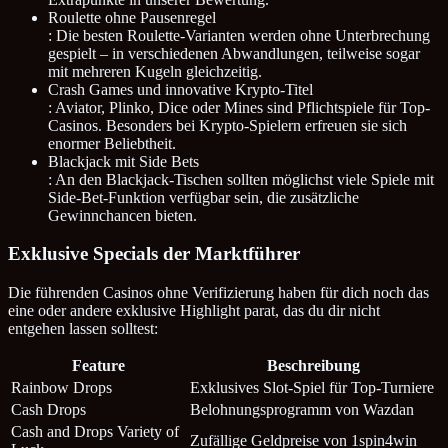
Roulette ohne Pausenregel
: Die besten Roulette-Varianten werden ohne Unterbrechung
gespielt – in verschiedenen Abwandlungen, teilweise sogar
mit mehreren Kugeln gleichzeitig.
Crash Games und innovative Krypto-Titel
: Aviator, Plinko, Dice oder Mines sind Pflichtspiele für Top-
Casinos. Besonders bei Krypto-Spielern erfreuen sie sich
enormer Beliebtheit.
Blackjack mit Side Bets
: An den Blackjack-Tischen sollten möglichst viele Spiele mit
Side-Bet-Funktion verfügbar sein, die zusätzliche
Gewinnchancen bieten.
Exklusive Specials der Marktführer
Die führenden Casinos ohne Verifizierung haben für dich noch das
eine oder andere exklusive Highlight parat, das du dir nicht
entgehen lassen solltest:
Feature
Beschreibung
Rainbow Drops
Exklusives Slot-Spiel für Top-Turniere
Cash Drops
Belohnungsprogramm von Wazdan
Cash and Drops Variety of
Zufällige Geldpreise von 1spin4win