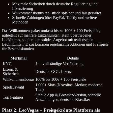
Maximale Sicherheit durch deutsche Regulierung und
Lizenzierung
Willkommensbonus realistisch spielbar und fair gestaltet
Schnelle Zahlungen über PayPal, Trustly und weitere
Methoden
Das Willkommenspaket umfasst bis zu 100€ + 100 Freispiele,
aufgeteilt auf mehrere Einzahlungen. Kein übertriebener
Lockbonus, sondern ein solides Angebot mit realistischen
Bedingungen. Dazu kommen regelmäßige Aktionen und Freispiele
für Bestandskunden.
Merkmal
Details
KYC
Ja – vollständige Verifizierung
Lizenz &
Deutsche GGL-Lizenz
Sicherheit
Willkommensbonus
100% bis 100€ + 100 Freispiele
1.000+ Slots (Novoline, Merkur, moderne
Spielauswahl
Titel)
Stabile App & Browser-Version, schnelle
Top Features
Auszahlungen, deutsche Klassiker
Platz 2: LeoVegas – Preisgekrönte Plattform als