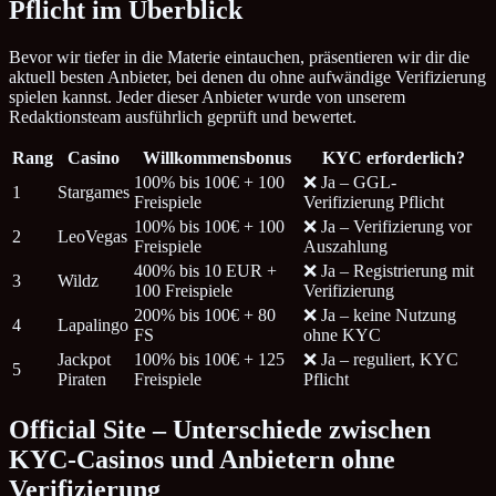
Pflicht im Überblick
Bevor wir tiefer in die Materie eintauchen, präsentieren wir dir die
aktuell besten Anbieter, bei denen du ohne aufwändige Verifizierung
spielen kannst. Jeder dieser Anbieter wurde von unserem
Redaktionsteam ausführlich geprüft und bewertet.
Rang
Casino
Willkommensbonus
KYC erforderlich?
100% bis 100€ + 100
❌ Ja – GGL-
1
Stargames
Freispiele
Verifizierung Pflicht
100% bis 100€ + 100
❌ Ja – Verifizierung vor
2
LeoVegas
Freispiele
Auszahlung
400% bis 10 EUR +
❌ Ja – Registrierung mit
3
Wildz
100 Freispiele
Verifizierung
200% bis 100€ + 80
❌ Ja – keine Nutzung
4
Lapalingo
FS
ohne KYC
Jackpot
100% bis 100€ + 125
❌ Ja – reguliert, KYC
5
Piraten
Freispiele
Pflicht
Official Site – Unterschiede zwischen
KYC-Casinos und Anbietern ohne
Verifizierung