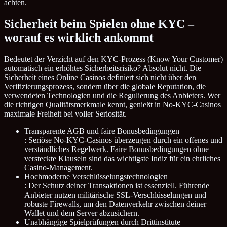
achten.
Sicherheit beim Spielen ohne KYC –
worauf es wirklich ankommt
Bedeutet der Verzicht auf den KYC-Prozess (Know Your Customer)
automatisch ein erhöhtes Sicherheitsrisiko? Absolut nicht. Die
Sicherheit eines Online Casinos definiert sich nicht über den
Verifizierungsprozess, sondern über die globale Reputation, die
verwendeten Technologien und die Regulierung des Anbieters. Wer
die richtigen Qualitätsmerkmale kennt, genießt in No-KYC-Casinos
maximale Freiheit bei voller Seriosität.
Transparente AGB und faire Bonusbedingungen
: Seriöse No-KYC-Casinos überzeugen durch ein offenes und
verständliches Regelwerk. Faire Bonusbedingungen ohne
versteckte Klauseln sind das wichtigste Indiz für ein ehrliches
Casino-Management.
Hochmoderne Verschlüsselungstechnologien
: Der Schutz deiner Transaktionen ist essenziell. Führende
Anbieter nutzen militärische SSL-Verschlüsselungen und
robuste Firewalls, um den Datenverkehr zwischen deiner
Wallet und dem Server abzusichern.
Unabhängige Spielprüfungen durch Drittinstitute