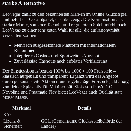
starke Alternative
LeoVegas zählt zu den bekanntesten Marken im Online-Glücksspiel
und liefert ein Gesamtpaket, das überzeugt. Die Kombination aus
starker Marke, sauberer Technik und reguliertem Spielumfeld macht
LeoVegas zu einer sehr guten Wahl für alle, die auf Anonymität
verzichten können.
Mehrfach ausgezeichnete Plattform mit internationalem
Renommee
Integriertes Casino- und Sportwetten-Angebot
Zuverlässige Cashouts nach erfolgter Verifizierung
Der Einstiegsbonus beträgt 100% bis 100€ + 100 Freispiele –
klassisch aufgebaut und transparent. Ergänzt wird das Angebot
durch personalisierte Aktionen und regelmäßige Freispiele, abhängig
von deiner Spielaktivität. Mit über 300 Slots von Play'n GO,
Novoline und Pragmatic Play bietet LeoVegas auch Qualität statt
bloßer Masse.
Merkmal
Details
KYC
Ja
Lizenz &
GGL (Gemeinsame Glücksspielbehörde der
Sicherheit
Länder)