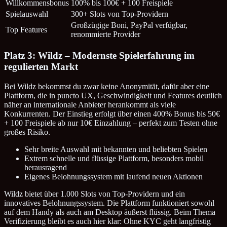
Willkommensbonus
100% bis 100€ + 100 Freispiele
Spielauswahl
300+ Slots von Top-Providern
Großzügige Boni, PayPal verfügbar,
Top Features
renommierte Provider
Platz 3: Wildz – Modernste Spielerfahrung im
regulierten Markt
Bei Wildz bekommst du zwar keine Anonymität, dafür aber eine
Plattform, die in puncto UX, Geschwindigkeit und Features deutlich
näher an internationale Anbieter herankommt als viele
Konkurrenten. Der Einstieg erfolgt über einen 400% Bonus bis 50€
+ 100 Freispiele ab nur 10€ Einzahlung – perfekt zum Testen ohne
großes Risiko.
Sehr breite Auswahl mit bekannten und beliebten Spielen
Extrem schnelle und flüssige Plattform, besonders mobil
herausragend
Eigenes Belohnungssystem mit laufend neuen Aktionen
Wildz bietet über 1.000 Slots von Top-Providern und ein
innovatives Belohnungssystem. Die Plattform funktioniert sowohl
auf dem Handy als auch am Desktop äußerst flüssig. Beim Thema
Verifizierung bleibt es auch hier klar: Ohne KYC geht langfristig