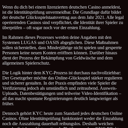
Wenn du dich bei einem lizenzierten deutschen Casino anmeldest,
ist die Identitätsprüfung unvermeidbar. Die Grundlage dafür bildet
der deutsche Glücksspielstaatsvertrag aus dem Jahr 2021. Alle legal
operierenden Casinos sind verpflichtet, die Identität ihrer Spieler zu
überprüfen – oft sogar noch vor der ersten Einzahlung.
Im Rahmen dieses Prozesses werden deine Angaben mit den
Systemen LUGAS und OASIS abgeglichen. Diese Maßnahmen
sollen sicherstellen, dass Minderjährige nicht spielen und gesperrte
Personen keine neuen Konten eröffnen können. Darüber hinaus
dient der Prozess der Bekämpfung von Geldwäsche und dem
allgemeinen Spielerschutz.
Die Logik hinter dem KYC-Prozess ist durchaus nachvollziehbar:
Der Gesetzgeber möchte das Online-Glücksspiel stärker regulieren
und sicherer gestalten. In der Praxis empfinden viele Spieler die
Verifizierung jedoch als umständlich und zeitraubend. Ausweis-
Uploads, Datenbestätigungen und teilweise Video-Identifikation –
all das macht spontane Registrierungen deutlich langwieriger als
früher.
Dennoch gehört KYC heute zum Standard jedes deutschen Online
Casinos. Ohne Identitätsprüfung funktioniert weder die Einzahlung
noch die Auszahlung dauerhaft reibungslos. Deshalb weichen