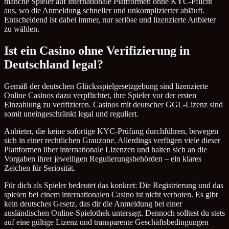
manche Spieler auf internationale Plattformen ohne KYC-Pflicht
aus, wo die Anmeldung schneller und unkomplizierter abläuft.
Entscheidend ist dabei immer, nur seriöse und lizenzierte Anbieter
zu wählen.
Ist ein Casino ohne Verifizierung in
Deutschland legal?
Gemäß der deutschen Glücksspielgesetzgebung sind lizenzierte
Online Casinos dazu verpflichtet, ihre Spieler vor der ersten
Einzahlung zu verifizieren. Casinos mit deutscher GGL-Lizenz sind
somit uneingeschränkt legal und reguliert.
Anbieter, die keine sofortige KYC-Prüfung durchführen, bewegen
sich in einer rechtlichen Grauzone. Allerdings verfügen viele dieser
Plattformen über internationale Lizenzen und halten sich an die
Vorgaben ihrer jeweiligen Regulierungsbehörden – ein klares
Zeichen für Seriosität.
Für dich als Spieler bedeutet das konkret: Die Registrierung und das
spielen bei einem internationalen Casino ist nicht verboten. Es gibt
kein deutsches Gesetz, das dir die Anmeldung bei einer
ausländischen Online-Spielothek untersagt. Dennoch solltest du stets
auf eine gültige Lizenz und transparente Geschäftsbedingungen