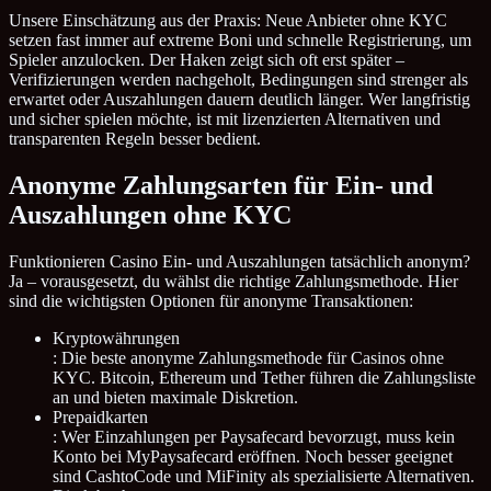
Unsere Einschätzung aus der Praxis: Neue Anbieter ohne KYC
setzen fast immer auf extreme Boni und schnelle Registrierung, um
Spieler anzulocken. Der Haken zeigt sich oft erst später –
Verifizierungen werden nachgeholt, Bedingungen sind strenger als
erwartet oder Auszahlungen dauern deutlich länger. Wer langfristig
und sicher spielen möchte, ist mit lizenzierten Alternativen und
transparenten Regeln besser bedient.
Anonyme Zahlungsarten für Ein- und
Auszahlungen ohne KYC
Funktionieren Casino Ein- und Auszahlungen tatsächlich anonym?
Ja – vorausgesetzt, du wählst die richtige Zahlungsmethode. Hier
sind die wichtigsten Optionen für anonyme Transaktionen:
Kryptowährungen
: Die beste anonyme Zahlungsmethode für Casinos ohne
KYC. Bitcoin, Ethereum und Tether führen die Zahlungsliste
an und bieten maximale Diskretion.
Prepaidkarten
: Wer Einzahlungen per Paysafecard bevorzugt, muss kein
Konto bei MyPaysafecard eröffnen. Noch besser geeignet
sind CashtoCode und MiFinity als spezialisierte Alternativen.