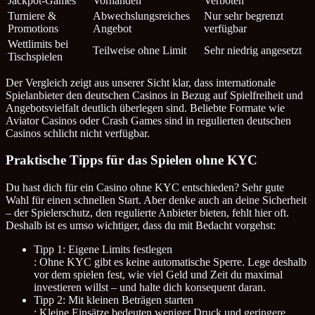
Jackpot-Games
Vorhanden
Verboten
Turniere &
Abwechslungsreiches
Nur sehr begrenzt
Promotions
Angebot
verfügbar
Wettlimits bei
Teilweise ohne Limit
Sehr niedrig angesetzt
Tischspielen
Der Vergleich zeigt aus unserer Sicht klar, dass internationale
Spielanbieter den deutschen Casinos in Bezug auf Spielfreiheit und
Angebotsvielfalt deutlich überlegen sind. Beliebte Formate wie
Aviator Casinos oder Crash Games sind in regulierten deutschen
Casinos schlicht nicht verfügbar.
Praktische Tipps für das Spielen ohne KYC
Du hast dich für ein Casino ohne KYC entschieden? Sehr gute
Wahl für einen schnellen Start. Aber denke auch an deine Sicherheit
– der Spielerschutz, den regulierte Anbieter bieten, fehlt hier oft.
Deshalb ist es umso wichtiger, dass du mit Bedacht vorgehst:
Tipp 1: Eigene Limits festlegen
: Ohne KYC gibt es keine automatische Sperre. Lege deshalb
vor dem spielen fest, wie viel Geld und Zeit du maximal
investieren willst – und halte dich konsequent daran.
Tipp 2: Mit kleinen Beträgen starten
: Kleine Einsätze bedeuten weniger Druck und geringere