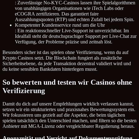
: Zuverlässige No-KYC-Casinos lassen ihre Spielalgorithmen
von unabhängigen Organisationen wie iTech Labs oder
eCOGRA zertifizieren. Das garantiert faire
Auszahlungsquoten (RTP) und echten Zufall bei jedem Spin.
Kompetenter Kundenservice rund um die Uhr
: Ein reaktionsschneller Live-Support ist unverzichtbar. Im
Idealfall steht dir deutschsprachiger Support per Live-Chat zur
Verfügung, der Probleme präzise und zeitnah löst.
Besonders sicher ist das spielen ohne Verifizierung, wenn du auf
Krypto Casinos setzt. Die Blockchain fungiert als zusätzliche
Sicherheitsebene, da jede Transaktion dezentral validiert wird und
du keine sensiblen Bankdaten hinterlegen musst.
So bewerten und testen wir Casinos ohne
Verifizierung
Damit du dich auf unsere Empfehlungen wirklich verlassen kannst,
setzen wir ein strukturiertes und praxisnahes Bewertungssystem ein.
Wir fokussieren uns gezielt auf die Aspekte, die beim täglichen
spielen tatsächlich den Unterschied machen, und filtern so die besten
Anbieter mit MGA-Lizenz oder vergleichbarer Regulierung heraus.
Anonymität und Verzicht auf Dokumentenprüfung