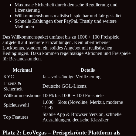
Maximale Sicherheit durch deutsche Regulierung und
Lizenzierung
Willkommensbonus realistisch spielbar und fair gestaltet
Schnelle Zahlungen über PayPal, Trustly und weitere
Methoden
Das Willkommenspaket umfasst bis zu 100€ + 100 Freispiele,
aufgeteilt auf mehrere Einzahlungen. Kein übertriebener
Lockbonus, sondern ein solides Angebot mit realistischen
Bedingungen. Dazu kommen regelmäßige Aktionen und Freispiele
für Bestandskunden.
Merkmal
Details
KYC
Ja – vollständige Verifizierung
Lizenz &
Deutsche GGL-Lizenz
Sicherheit
Willkommensbonus
100% bis 100€ + 100 Freispiele
1.000+ Slots (Novoline, Merkur, moderne
Spielauswahl
Titel)
Stabile App & Browser-Version, schnelle
Top Features
Auszahlungen, deutsche Klassiker
Platz 2: LeoVegas – Preisgekrönte Plattform als