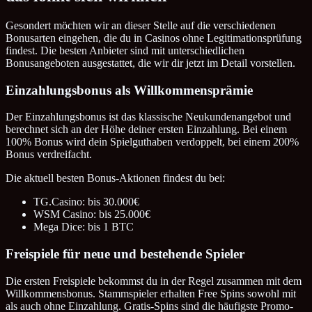
Gesondert möchten wir an dieser Stelle auf die verschiedenen
Bonusarten eingehen, die du in Casinos ohne Legitimationsprüfung
findest. Die besten Anbieter sind mit unterschiedlichen
Bonusangeboten ausgestattet, die wir dir jetzt im Detail vorstellen.
Einzahlungsbonus als Willkommensprämie
Der Einzahlungsbonus ist das klassische Neukundenangebot und
berechnet sich an der Höhe deiner ersten Einzahlung. Bei einem
100% Bonus wird dein Spielguthaben verdoppelt, bei einem 200%
Bonus verdreifacht.
Die aktuell besten Bonus-Aktionen findest du bei:
TG.Casino: bis 30.000€
WSM Casino: bis 25.000€
Mega Dice: bis 1 BTC
Freispiele für neue und bestehende Spieler
Die ersten Freispiele bekommst du in der Regel zusammen mit dem
Willkommensbonus. Stammspieler erhalten Free Spins sowohl mit
als auch ohne Einzahlung. Gratis-Spins sind die häufigste Promo-