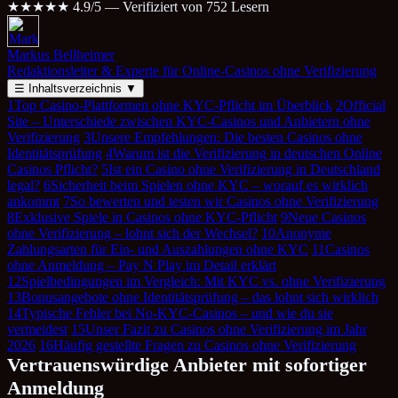
★★★★★
4.9/5 — Verifiziert von 752 Lesern
Markus Bellheimer
Redaktionsleiter & Experte für Online-Casinos ohne Verifizierung
☰
Inhaltsverzeichnis
▼
1
Top Casino-Plattformen ohne KYC-Pflicht im Überblick
2
Official
Site – Unterschiede zwischen KYC-Casinos und Anbietern ohne
Verifizierung
3
Unsere Empfehlungen: Die besten Casinos ohne
Identitätsprüfung
4
Warum ist die Verifizierung in deutschen Online
Casinos Pflicht?
5
Ist ein Casino ohne Verifizierung in Deutschland
legal?
6
Sicherheit beim Spielen ohne KYC – worauf es wirklich
ankommt
7
So bewerten und testen wir Casinos ohne Verifizierung
8
Exklusive Spiele in Casinos ohne KYC-Pflicht
9
Neue Casinos
ohne Verifizierung – lohnt sich der Wechsel?
10
Anonyme
Zahlungsarten für Ein- und Auszahlungen ohne KYC
11
Casinos
ohne Anmeldung – Pay N Play im Detail erklärt
12
Spielbedingungen im Vergleich: Mit KYC vs. ohne Verifizierung
13
Bonusangebote ohne Identitätsprüfung – das lohnt sich wirklich
14
Typische Fehler bei No-KYC-Casinos – und wie du sie
vermeidest
15
Unser Fazit zu Casinos ohne Verifizierung im Jahr
2026
16
Häufig gestellte Fragen zu Casinos ohne Verifizierung
Vertrauenswürdige Anbieter mit sofortiger
Anmeldung