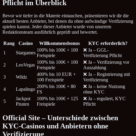
Pflicht im Überblick
Bevor wir tiefer in die Materie eintauchen, präsentieren wir dir die
aktuell besten Anbieter, bei denen du ohne aufwändige Verifizierung
spielen kannst. Jeder dieser Anbieter wurde von unserem
Redaktionsteam ausführlich geprüft und bewertet.
Rang
Casino
Willkommensbonus
KYC erforderlich?
100% bis 100€ + 100
❌ Ja – GGL-
1
Stargames
Freispiele
Verifizierung Pflicht
100% bis 100€ + 100
❌ Ja – Verifizierung vor
2
LeoVegas
Freispiele
Auszahlung
400% bis 10 EUR +
❌ Ja – Registrierung mit
3
Wildz
100 Freispiele
Verifizierung
200% bis 100€ + 80
❌ Ja – keine Nutzung
4
Lapalingo
FS
ohne KYC
Jackpot
100% bis 100€ + 125
❌ Ja – reguliert, KYC
5
Piraten
Freispiele
Pflicht
Official Site – Unterschiede zwischen
KYC-Casinos und Anbietern ohne
Verifizierung