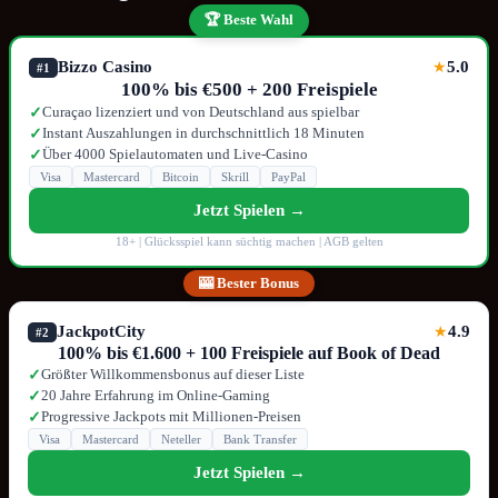
🏆 Beste Wahl
Bizzo Casino
5.0
★
#1
100% bis €500 + 200 Freispiele
Curaçao lizenziert und von Deutschland aus spielbar
✓
Instant Auszahlungen in durchschnittlich 18 Minuten
✓
Über 4000 Spielautomaten und Live-Casino
✓
Visa
Mastercard
Bitcoin
Skrill
PayPal
Jetzt Spielen →
18+ | Glücksspiel kann süchtig machen | AGB gelten
🎰 Bester Bonus
JackpotCity
4.9
★
#2
100% bis €1.600 + 100 Freispiele auf Book of Dead
Größter Willkommensbonus auf dieser Liste
✓
20 Jahre Erfahrung im Online-Gaming
✓
Progressive Jackpots mit Millionen-Preisen
✓
Visa
Mastercard
Neteller
Bank Transfer
Jetzt Spielen →