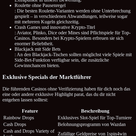
Roulette ohne Pausenregel
: Die besten Roulette-Varianten werden ohne Unterbrechung
gespielt – in verschiedenen Abwandlungen, teilweise sogar
mit mehreren Kugeln gleichzeitig.
Crash Games und innovative Krypto-Titel
: Aviator, Plinko, Dice oder Mines sind Pflichtspiele für Top-
Casinos. Besonders bei Krypto-Spielern erfreuen sie sich
enormer Beliebtheit.
Blackjack mit Side Bets
: An den Blackjack-Tischen sollten möglichst viele Spiele mit
Side-Bet-Funktion verfügbar sein, die zusätzliche
Gewinnchancen bieten.
Exklusive Specials der Marktführer
Die führenden Casinos ohne Verifizierung haben für dich noch das
eine oder andere exklusive Highlight parat, das du dir nicht
entgehen lassen solltest:
Feature
Beschreibung
Rainbow Drops
Exklusives Slot-Spiel für Top-Turniere
Cash Drops
Belohnungsprogramm von Wazdan
Cash and Drops Variety of
Zufällige Geldpreise von 1spin4win