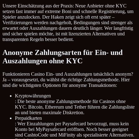
Unsere Einschätzung aus der Praxis: Neue Anbieter ohne KYC
setzen fast immer auf extreme Boni und schnelle Registrierung, um
Spieler anzulocken. Der Haken zeigt sich oft erst später –
Verifizierungen werden nachgeholt, Bedingungen sind strenger als
erwartet oder Auszahlungen dauern deutlich länger. Wer langfristig
und sicher spielen möchte, ist mit lizenzierten Alternativen und
transparenten Regeln besser bedient.
Anonyme Zahlungsarten für Ein- und
Auszahlungen ohne KYC
Funktionieren Casino Ein- und Auszahlungen tatsächlich anonym?
Ja – vorausgesetzt, du wählst die richtige Zahlungsmethode. Hier
sind die wichtigsten Optionen für anonyme Transaktionen:
Kryptowährungen
: Die beste anonyme Zahlungsmethode für Casinos ohne
KYC. Bitcoin, Ethereum und Tether führen die Zahlungsliste
an und bieten maximale Diskretion.
Prepaidkarten
: Wer Einzahlungen per Paysafecard bevorzugt, muss kein
Konto bei MyPaysafecard eröffnen. Noch besser geeignet
sind CashtoCode und MiFinity als spezialisierte Alternativen.