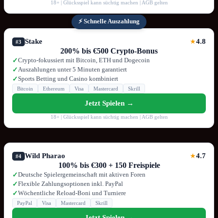
18+ | Glücksspiel kann süchtig machen | AGB gelten
⚡ Schnelle Auszahlung
Stake
4.8
★
#3
200% bis €500 Crypto-Bonus
Crypto-fokussiert mit Bitcoin, ETH und Dogecoin
✓
Auszahlungen unter 5 Minuten garantiert
✓
Sports Betting und Casino kombiniert
✓
Bitcoin
Ethereum
Visa
Mastercard
Skrill
Jetzt Spielen →
18+ | Glücksspiel kann süchtig machen | AGB gelten
Wild Pharao
4.7
★
#4
100% bis €300 + 150 Freispiele
Deutsche Spielergemeinschaft mit aktiven Foren
✓
Flexible Zahlungsoptionen inkl. PayPal
✓
Wöchentliche Reload-Boni und Turniere
✓
PayPal
Visa
Mastercard
Skrill
Jetzt Spielen →