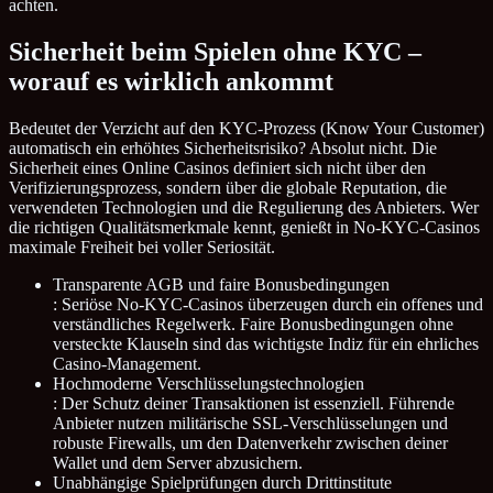
achten.
Sicherheit beim Spielen ohne KYC –
worauf es wirklich ankommt
Bedeutet der Verzicht auf den KYC-Prozess (Know Your Customer)
automatisch ein erhöhtes Sicherheitsrisiko? Absolut nicht. Die
Sicherheit eines Online Casinos definiert sich nicht über den
Verifizierungsprozess, sondern über die globale Reputation, die
verwendeten Technologien und die Regulierung des Anbieters. Wer
die richtigen Qualitätsmerkmale kennt, genießt in No-KYC-Casinos
maximale Freiheit bei voller Seriosität.
Transparente AGB und faire Bonusbedingungen
: Seriöse No-KYC-Casinos überzeugen durch ein offenes und
verständliches Regelwerk. Faire Bonusbedingungen ohne
versteckte Klauseln sind das wichtigste Indiz für ein ehrliches
Casino-Management.
Hochmoderne Verschlüsselungstechnologien
: Der Schutz deiner Transaktionen ist essenziell. Führende
Anbieter nutzen militärische SSL-Verschlüsselungen und
robuste Firewalls, um den Datenverkehr zwischen deiner
Wallet und dem Server abzusichern.
Unabhängige Spielprüfungen durch Drittinstitute