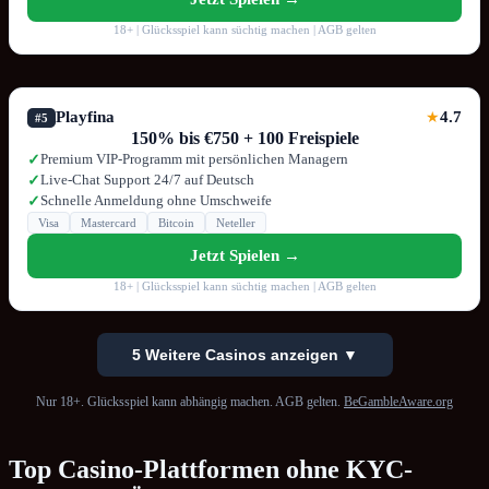
18+ | Glücksspiel kann süchtig machen | AGB gelten
Playfina
4.7
★
#5
150% bis €750 + 100 Freispiele
Premium VIP-Programm mit persönlichen Managern
✓
Live-Chat Support 24/7 auf Deutsch
✓
Schnelle Anmeldung ohne Umschweife
✓
Visa
Mastercard
Bitcoin
Neteller
Jetzt Spielen →
18+ | Glücksspiel kann süchtig machen | AGB gelten
5 Weitere Casinos anzeigen ▼
Nur 18+. Glücksspiel kann abhängig machen. AGB gelten.
BeGambleAware.org
Top Casino-Plattformen ohne KYC-