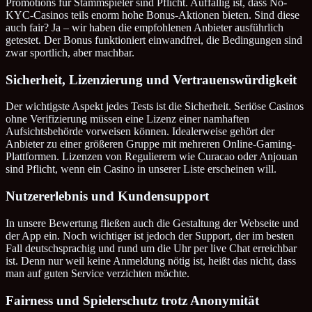
Promotions für Stammspieler sind Pflicht. Auffällig ist, dass No-
KYC-Casinos teils enorm hohe Bonus-Aktionen bieten. Sind diese
auch fair? Ja – wir haben die empfohlenen Anbieter ausführlich
getestet. Der Bonus funktioniert einwandfrei, die Bedingungen sind
zwar sportlich, aber machbar.
Sicherheit, Lizenzierung und Vertrauenswürdigkeit
Der wichtigste Aspekt jedes Tests ist die Sicherheit. Seriöse Casinos
ohne Verifizierung müssen eine Lizenz einer namhaften
Aufsichtsbehörde vorweisen können. Idealerweise gehört der
Anbieter zu einer größeren Gruppe mit mehreren Online-Gaming-
Plattformen. Lizenzen von Regulierern wie Curacao oder Anjouan
sind Pflicht, wenn ein Casino in unserer Liste erscheinen will.
Nutzererlebnis und Kundensupport
In unsere Bewertung fließen auch die Gestaltung der Webseite und
der App ein. Noch wichtiger ist jedoch der Support, der im besten
Fall deutschsprachig und rund um die Uhr per live Chat erreichbar
ist. Denn nur weil keine Anmeldung nötig ist, heißt das nicht, dass
man auf guten Service verzichten möchte.
Fairness und Spielerschutz trotz Anonymität