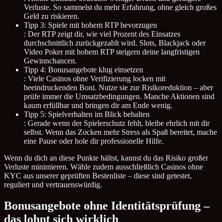
Verluste. So sammelst du mehr Erfahrung, ohne gleich großes
Geld zu riskieren.
Tipp 3: Spiele mit hohem RTP bevorzugen
: Der RTP zeigt dir, wie viel Prozent des Einsatzes
durchschnittlich zurückgezahlt wird. Slots, Blackjack oder
Video Poker mit hohem RTP steigern deine langfristigen
Gewinnchancen.
Tipp 4: Bonusangebote klug einsetzen
: Viele Casinos ohne Verifizierung locken mit
beeindruckenden Boni. Nutze sie zur Risikoreduktion – aber
prüfe immer die Umsatzbedingungen. Manche Aktionen sind
kaum erfüllbar und bringen dir am Ende wenig.
Tipp 5: Spielverhalten im Blick behalten
: Gerade wenn der Spielerschutz fehlt, bleibe ehrlich mit dir
selbst. Wenn das Zocken mehr Stress als Spaß bereitet, mache
eine Pause oder hole dir professionelle Hilfe.
Wenn du dich an diese Punkte hältst, kannst du das Risiko großer
Verluste minimieren. Wähle zudem ausschließlich Casinos ohne
KYC aus unserer geprüften Bestenliste – diese sind getestet,
reguliert und vertrauenswürdig.
Bonusangebote ohne Identitätsprüfung –
das lohnt sich wirklich