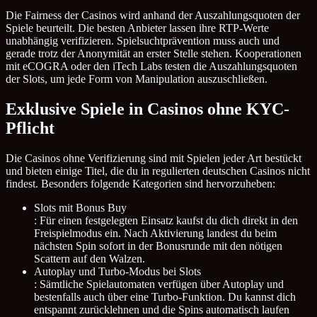
Die Fairness der Casinos wird anhand der Auszahlungsquoten der
Spiele beurteilt. Die besten Anbieter lassen ihre RTP-Werte
unabhängig verifizieren. Spielsuchtprävention muss auch und
gerade trotz der Anonymität an erster Stelle stehen. Kooperationen
mit eCOGRA oder den iTech Labs testen die Auszahlungsquoten
der Slots, um jede Form von Manipulation auszuschließen.
Exklusive Spiele in Casinos ohne KYC-
Pflicht
Die Casinos ohne Verifizierung sind mit Spielen jeder Art bestückt
und bieten einige Titel, die du in regulierten deutschen Casinos nicht
findest. Besonders folgende Kategorien sind hervorzuheben:
Slots mit Bonus Buy
: Für einen festgelegten Einsatz kaufst du dich direkt in den
Freispielmodus ein. Nach Aktivierung landest du beim
nächsten Spin sofort in der Bonusrunde mit den nötigen
Scattern auf den Walzen.
Autoplay und Turbo-Modus bei Slots
: Sämtliche Spielautomaten verfügen über Autoplay und
bestenfalls auch über eine Turbo-Funktion. Du kannst dich
entspannt zurücklehnen und die Spins automatisch laufen