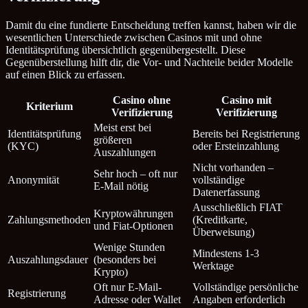
Damit du eine fundierte Entscheidung treffen kannst, haben wir die
wesentlichen Unterschiede zwischen Casinos mit und ohne
Identitätsprüfung übersichtlich gegenübergestellt. Diese
Gegenüberstellung hilft dir, die Vor- und Nachteile beider Modelle
auf einen Blick zu erfassen.
Casino ohne
Casino mit
Kriterium
Verifizierung
Verifizierung
Meist erst bei
Identitätsprüfung
Bereits bei Registrierung
größeren
(KYC)
oder Ersteinzahlung
Auszahlungen
Nicht vorhanden –
Sehr hoch – oft nur
Anonymität
vollständige
E-Mail nötig
Datenerfassung
Ausschließlich FIAT
Kryptowährungen
Zahlungsmethoden
(Kreditkarte,
und Fiat-Optionen
Überweisung)
Wenige Stunden
Mindestens 1-3
Auszahlungsdauer
(besonders bei
Werktage
Krypto)
Oft nur E-Mail-
Vollständige persönliche
Registrierung
Adresse oder Wallet
Angaben erforderlich