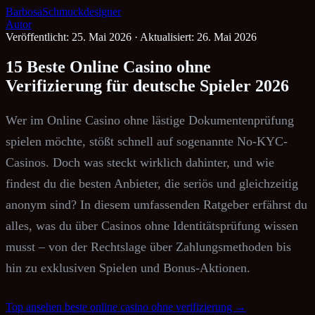
Barbosa
Schmuckdesigner
Autor
Veröffentlicht: 25. Mai 2026
·
Aktualisiert: 26. Mai 2026
15 Beste Online Casino ohne
Verifizierung für deutsche Spieler 2026
Wer im Online Casino ohne lästige Dokumentenprüfung
spielen möchte, stößt schnell auf sogenannte No-KYC-
Casinos. Doch was steckt wirklich dahinter, und wie
findest du die besten Anbieter, die seriös und gleichzeitig
anonym sind? In diesem umfassenden Ratgeber erfährst du
alles, was du über Casinos ohne Identitätsprüfung wissen
musst – von der Rechtslage über Zahlungsmethoden bis
hin zu exklusiven Spielen und Bonus-Aktionen.
Top ansehen beste online casino ohne verifizierung →