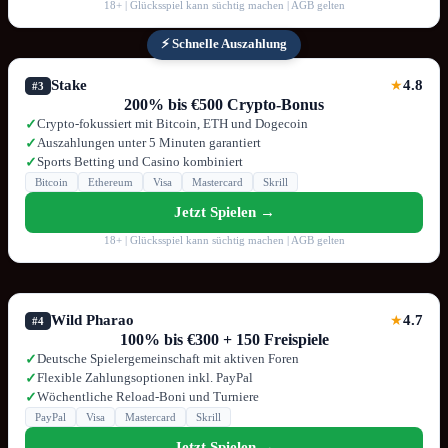
18+ | Glücksspiel kann süchtig machen | AGB gelten
⚡ Schnelle Auszahlung
Stake
4.8
★
#3
200% bis €500 Crypto-Bonus
Crypto-fokussiert mit Bitcoin, ETH und Dogecoin
✓
Auszahlungen unter 5 Minuten garantiert
✓
Sports Betting und Casino kombiniert
✓
Bitcoin
Ethereum
Visa
Mastercard
Skrill
Jetzt Spielen →
18+ | Glücksspiel kann süchtig machen | AGB gelten
Wild Pharao
4.7
★
#4
100% bis €300 + 150 Freispiele
Deutsche Spielergemeinschaft mit aktiven Foren
✓
Flexible Zahlungsoptionen inkl. PayPal
✓
Wöchentliche Reload-Boni und Turniere
✓
PayPal
Visa
Mastercard
Skrill
Jetzt Spielen →