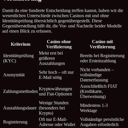
Damit du eine fundierte Entscheidung treffen kannst, haben wir die
wesentlichen Unterschiede zwischen Casinos mit und ohne
Identitätsprüfung übersichtlich gegenübergestellt. Diese
Gegenüberstellung hilft dir, die Vor- und Nachteile beider Modelle
auf einen Blick zu erfassen.
Casino ohne
Casino mit
Kriterium
Verifizierung
Verifizierung
Meist erst bei
Identitätsprüfung
Bereits bei Registrierung
größeren
(KYC)
oder Ersteinzahlung
Auszahlungen
Nicht vorhanden –
Sehr hoch – oft nur
Anonymität
vollständige
E-Mail nötig
Datenerfassung
Ausschließlich FIAT
Kryptowährungen
Zahlungsmethoden
(Kreditkarte,
und Fiat-Optionen
Überweisung)
Wenige Stunden
Mindestens 1-3
Auszahlungsdauer
(besonders bei
Werktage
Krypto)
Oft nur E-Mail-
Vollständige persönliche
Registrierung
Adresse oder Wallet
Angaben erforderlich