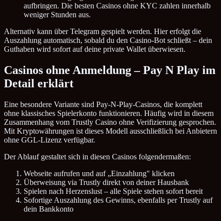
aufbringen. Die besten Casinos ohne KYC zahlen innerhalb
weniger Stunden aus.
Alternativ kann über Telegram gespielt werden. Hier erfolgt die
Auszahlung automatisch, sobald du den Casino-Bot schließt – dein
Guthaben wird sofort auf deine private Wallet überwiesen.
Casinos ohne Anmeldung – Pay N Play im
Detail erklärt
Eine besondere Variante sind Pay-N-Play-Casinos, die komplett
ohne klassisches Spielerkonto funktionieren. Häufig wird in diesem
Zusammenhang vom Trustly Casino ohne Verifizierung gesprochen.
Mit Kryptowährungen ist dieses Modell ausschließlich bei Anbietern
ohne GGL-Lizenz verfügbar.
Der Ablauf gestaltet sich in diesen Casinos folgendermaßen:
Webseite aufrufen und auf „Einzahlung" klicken
Überweisung via Trustly direkt von deiner Hausbank
Spielen nach Herzenslust – alle Spiele stehen sofort bereit
Sofortige Auszahlung des Gewinns, ebenfalls per Trustly auf
dein Bankkonto