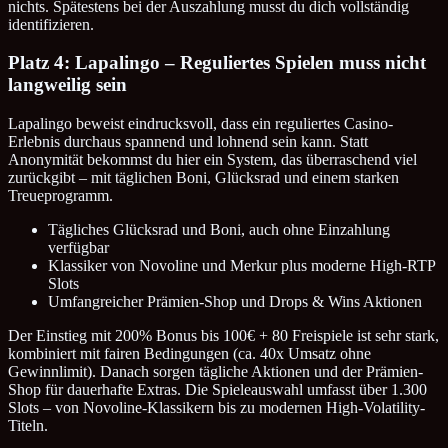
nichts. Spätestens bei der Auszahlung musst du dich vollständig
identifizieren.
Platz 4: Lapalingo – Reguliertes Spielen muss nicht
langweilig sein
Lapalingo beweist eindrucksvoll, dass ein reguliertes Casino-
Erlebnis durchaus spannend und lohnend sein kann. Statt
Anonymität bekommst du hier ein System, das überraschend viel
zurückgibt – mit täglichen Boni, Glücksrad und einem starken
Treueprogramm.
Tägliches Glücksrad und Boni, auch ohne Einzahlung
verfügbar
Klassiker von Novoline und Merkur plus moderne High-RTP
Slots
Umfangreicher Prämien-Shop und Drops & Wins Aktionen
Der Einstieg mit 200% Bonus bis 100€ + 80 Freispiele ist sehr stark,
kombiniert mit fairen Bedingungen (ca. 40x Umsatz ohne
Gewinnlimit). Danach sorgen tägliche Aktionen und der Prämien-
Shop für dauerhafte Extras. Die Spieleauswahl umfasst über 1.300
Slots – von Novoline-Klassikern bis zu modernen High-Volatility-
Titeln.