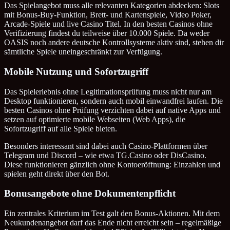
Das Spielangebot muss alle relevanten Kategorien abdecken: Slots
mit Bonus-Buy-Funktion, Brett- und Kartenspiele, Video Poker,
Arcade-Spiele und live Casino Titel. In den besten Casinos ohne
Verifizierung findest du teilweise über 10.000 Spiele. Da weder
OASIS noch andere deutsche Kontrollsysteme aktiv sind, stehen dir
sämtliche Spiele uneingeschränkt zur Verfügung.
Mobile Nutzung und Sofortzugriff
Das Spielerlebnis ohne Legitimationsprüfung muss nicht nur am
Desktop funktionieren, sondern auch mobil einwandfrei laufen. Die
besten Casinos ohne Prüfung verzichten dabei auf native Apps und
setzen auf optimierte mobile Webseiten (Web Apps), die
Sofortzugriff auf alle Spiele bieten.
Besonders interessant sind dabei auch Casino-Plattformen über
Telegram und Discord – wie etwa TG.Casino oder DisCasino.
Diese funktionieren gänzlich ohne Kontoeröffnung: Einzahlen und
spielen geht direkt über den Bot.
Bonusangebote ohne Dokumentenpflicht
Ein zentrales Kriterium im Test galt den Bonus-Aktionen. Mit dem
Neukundenangebot darf das Ende nicht erreicht sein – regelmäßige