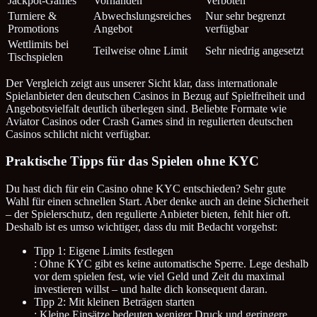
Jackpot-Games
Vorhanden
Verboten
Turniere &
Abwechslungsreiches
Nur sehr begrenzt
Promotions
Angebot
verfügbar
Wettlimits bei
Teilweise ohne Limit
Sehr niedrig angesetzt
Tischspielen
Der Vergleich zeigt aus unserer Sicht klar, dass internationale
Spielanbieter den deutschen Casinos in Bezug auf Spielfreiheit und
Angebotsvielfalt deutlich überlegen sind. Beliebte Formate wie
Aviator Casinos oder Crash Games sind in regulierten deutschen
Casinos schlicht nicht verfügbar.
Praktische Tipps für das Spielen ohne KYC
Du hast dich für ein Casino ohne KYC entschieden? Sehr gute
Wahl für einen schnellen Start. Aber denke auch an deine Sicherheit
– der Spielerschutz, den regulierte Anbieter bieten, fehlt hier oft.
Deshalb ist es umso wichtiger, dass du mit Bedacht vorgehst:
Tipp 1: Eigene Limits festlegen
: Ohne KYC gibt es keine automatische Sperre. Lege deshalb
vor dem spielen fest, wie viel Geld und Zeit du maximal
investieren willst – und halte dich konsequent daran.
Tipp 2: Mit kleinen Beträgen starten
: Kleine Einsätze bedeuten weniger Druck und geringere