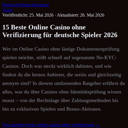
Barbosa
Schmuckdesigner
Autor
Veröffentlicht: 25. Mai 2026
·
Aktualisiert: 26. Mai 2026
15 Beste Online Casino ohne
Verifizierung für deutsche Spieler 2026
Wer im Online Casino ohne lästige Dokumentenprüfung
spielen möchte, stößt schnell auf sogenannte No-KYC-
Casinos. Doch was steckt wirklich dahinter, und wie
findest du die besten Anbieter, die seriös und gleichzeitig
anonym sind? In diesem umfassenden Ratgeber erfährst du
alles, was du über Casinos ohne Identitätsprüfung wissen
musst – von der Rechtslage über Zahlungsmethoden bis
hin zu exklusiven Spielen und Bonus-Aktionen.
Top ansehen beste online casino ohne verifizierung →