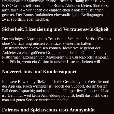
Promotions für Stammspieler sind Pflicht. Auffällig ist, dass No-
KYC-Casinos teils enorm hohe Bonus-Aktionen bieten. Sind diese
auch fair? Ja – wir haben die empfohlenen Anbieter ausführlich
getestet. Der Bonus funktioniert einwandfrei, die Bedingungen sind
zwar sportlich, aber machbar.
Sicherheit, Lizenzierung und Vertrauenswürdigkeit
Der wichtigste Aspekt jedes Tests ist die Sicherheit. Seriöse Casinos
ohne Verifizierung müssen eine Lizenz einer namhaften
Aufsichtsbehörde vorweisen können. Idealerweise gehört der
Anbieter zu einer größeren Gruppe mit mehreren Online-Gaming-
Plattformen. Lizenzen von Regulierern wie Curacao oder Anjouan
sind Pflicht, wenn ein Casino in unserer Liste erscheinen will.
Nutzererlebnis und Kundensupport
In unsere Bewertung fließen auch die Gestaltung der Webseite und
der App ein. Noch wichtiger ist jedoch der Support, der im besten
Fall deutschsprachig und rund um die Uhr per live Chat erreichbar
ist. Denn nur weil keine Anmeldung nötig ist, heißt das nicht, dass
man auf guten Service verzichten möchte.
Fairness und Spielerschutz trotz Anonymität