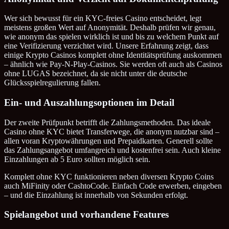
Wer sich bewusst für ein KYC-freies Casino entscheidet, legt
meistens großen Wert auf Anonymität. Deshalb prüfen wir genau,
wie anonym das spielen wirklich ist und bis zu welchem Punkt auf
eine Verifizierung verzichtet wird. Unsere Erfahrung zeigt, dass
einige Krypto Casinos komplett ohne Identitätsprüfung auskommen
– ähnlich wie Pay-N-Play-Casinos. Sie werden oft auch als Casinos
ohne LUGAS bezeichnet, da sie nicht unter die deutsche
Glücksspielregulierung fallen.
Ein- und Auszahlungsoptionen im Detail
Der zweite Prüfpunkt betrifft die Zahlungsmethoden. Das ideale
Casino ohne KYC bietet Transferwege, die anonym nutzbar sind –
allen voran Kryptowährungen und Prepaidkarten. Generell sollte
das Zahlungsangebot umfangreich und kostenfrei sein. Auch kleine
Einzahlungen ab 5 Euro sollten möglich sein.
Komplett ohne KYC funktionieren neben diversen Krypto Coins
auch MiFinity oder CashtoCode. Einfach Code erwerben, eingeben
– und die Einzahlung ist innerhalb von Sekunden erfolgt.
Spielangebot und vorhandene Features