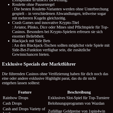
Roulette ohne Pausenregel
: Die besten Roulette-Varianten werden ohne Unterbrechung
gespielt – in verschiedenen Abwandlungen, teilweise sogar
mit mehreren Kugeln gleichzeitig.
Crash Games und innovative Krypto-Titel
: Aviator, Plinko, Dice oder Mines sind Pflichtspiele für Top-
Casinos. Besonders bei Krypto-Spielern erfreuen sie sich
enormer Beliebtheit.
Blackjack mit Side Bets
: An den Blackjack-Tischen sollten möglichst viele Spiele mit
Side-Bet-Funktion verfügbar sein, die zusätzliche
Gewinnchancen bieten.
Exklusive Specials der Marktführer
Die führenden Casinos ohne Verifizierung haben für dich noch das
eine oder andere exklusive Highlight parat, das du dir nicht
entgehen lassen solltest:
Feature
Beschreibung
Rainbow Drops
Exklusives Slot-Spiel für Top-Turniere
Cash Drops
Belohnungsprogramm von Wazdan
Cash and Drops Variety of
Zufällige Geldpreise von 1spin4win