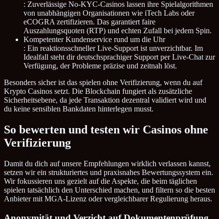
: Zuverlässige No-KYC-Casinos lassen ihre Spielalgorithmen
von unabhängigen Organisationen wie iTech Labs oder
eCOGRA zertifizieren. Das garantiert faire
Auszahlungsquoten (RTP) und echten Zufall bei jedem Spin.
Kompetenter Kundenservice rund um die Uhr
: Ein reaktionsschneller Live-Support ist unverzichtbar. Im
Idealfall steht dir deutschsprachiger Support per Live-Chat zur
Verfügung, der Probleme präzise und zeitnah löst.
Besonders sicher ist das spielen ohne Verifizierung, wenn du auf
Krypto Casinos setzt. Die Blockchain fungiert als zusätzliche
Sicherheitsebene, da jede Transaktion dezentral validiert wird und
du keine sensiblen Bankdaten hinterlegen musst.
So bewerten und testen wir Casinos ohne
Verifizierung
Damit du dich auf unsere Empfehlungen wirklich verlassen kannst,
setzen wir ein strukturiertes und praxisnahes Bewertungssystem ein.
Wir fokussieren uns gezielt auf die Aspekte, die beim täglichen
spielen tatsächlich den Unterschied machen, und filtern so die besten
Anbieter mit MGA-Lizenz oder vergleichbarer Regulierung heraus.
Anonymität und Verzicht auf Dokumentenprüfung