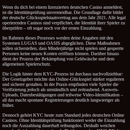
Wenn du dich bei einem lizenzierten deutschen Casino anmeldest,
ist die Identitätsprüfung unvermeidbar. Die Grundlage dafür bildet
der deutsche Glücksspielstaatsvertrag aus dem Jahr 2021. Alle legal
operierenden Casinos sind verpflichtet, die Identität ihrer Spieler zu
überprüfen – oft sogar noch vor der ersten Einzahlung.
Im Rahmen dieses Prozesses werden deine Angaben mit den
Systemen LUGAS und OASIS abgeglichen. Diese Maßnahmen
sollen sicherstellen, dass Minderjährige nicht spielen und gesperrte
Personen keine neuen Konten eröffnen können. Darüber hinaus
dient der Prozess der Bekämpfung von Geldwäsche und dem
allgemeinen Spielerschutz.
Die Logik hinter dem KYC-Prozess ist durchaus nachvollziehbar:
Der Gesetzgeber möchte das Online-Glücksspiel stärker regulieren
und sicherer gestalten. In der Praxis empfinden viele Spieler die
Verifizierung jedoch als umständlich und zeitraubend. Ausweis-
Uploads, Datenbestätigungen und teilweise Video-Identifikation –
all das macht spontane Registrierungen deutlich langwieriger als
früher.
Dennoch gehört KYC heute zum Standard jedes deutschen Online
Casinos. Ohne Identitätsprüfung funktioniert weder die Einzahlung
noch die Auszahlung dauerhaft reibungslos. Deshalb weichen