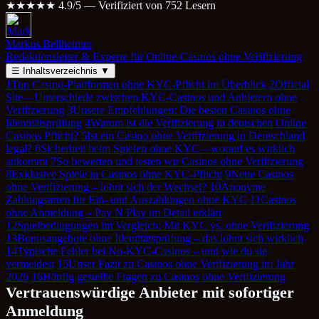
★★★★★
4.9/5 — Verifiziert von 752 Lesern
Markus Bellheimer
Redaktionsleiter & Experte für Online-Casinos ohne Verifizierung
☰
Inhaltsverzeichnis
▼
1
Top Casino-Plattformen ohne KYC-Pflicht im Überblick
2
Official
Site – Unterschiede zwischen KYC-Casinos und Anbietern ohne
Verifizierung
3
Unsere Empfehlungen: Die besten Casinos ohne
Identitätsprüfung
4
Warum ist die Verifizierung in deutschen Online
Casinos Pflicht?
5
Ist ein Casino ohne Verifizierung in Deutschland
legal?
6
Sicherheit beim Spielen ohne KYC – worauf es wirklich
ankommt
7
So bewerten und testen wir Casinos ohne Verifizierung
8
Exklusive Spiele in Casinos ohne KYC-Pflicht
9
Neue Casinos
ohne Verifizierung – lohnt sich der Wechsel?
10
Anonyme
Zahlungsarten für Ein- und Auszahlungen ohne KYC
11
Casinos
ohne Anmeldung – Pay N Play im Detail erklärt
12
Spielbedingungen im Vergleich: Mit KYC vs. ohne Verifizierung
13
Bonusangebote ohne Identitätsprüfung – das lohnt sich wirklich
14
Typische Fehler bei No-KYC-Casinos – und wie du sie
vermeidest
15
Unser Fazit zu Casinos ohne Verifizierung im Jahr
2026
16
Häufig gestellte Fragen zu Casinos ohne Verifizierung
Vertrauenswürdige Anbieter mit sofortiger
Anmeldung