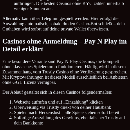
aufbringen. Die besten Casinos ohne KYC zahlen innerhalb
weniger Stunden aus.
Alternativ kann über Telegram gespielt werden. Hier erfolgt die
Auszahlung automatisch, sobald du den Casino-Bot schließt – dein
Guthaben wird sofort auf deine private Wallet überwiesen.
Casinos ohne Anmeldung – Pay N Play im
Detail erklärt
Eine besondere Variante sind Pay-N-Play-Casinos, die komplett
ohne klassisches Spielerkonto funktionieren. Häufig wird in diesem
Zusammenhang vom Trustly Casino ohne Verifizierung gesprochen.
Mit Kryptowährungen ist dieses Modell ausschließlich bei Anbietern
ohne GGL-Lizenz verfügbar.
Der Ablauf gestaltet sich in diesen Casinos folgendermaßen:
Webseite aufrufen und auf „Einzahlung" klicken
Überweisung via Trustly direkt von deiner Hausbank
Spielen nach Herzenslust – alle Spiele stehen sofort bereit
Sofortige Auszahlung des Gewinns, ebenfalls per Trustly auf
dein Bankkonto