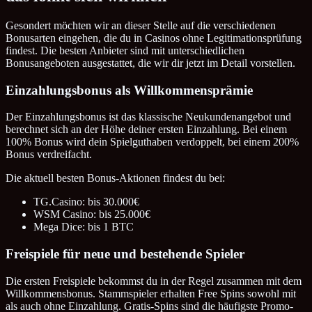
Gesondert möchten wir an dieser Stelle auf die verschiedenen
Bonusarten eingehen, die du in Casinos ohne Legitimationsprüfung
findest. Die besten Anbieter sind mit unterschiedlichen
Bonusangeboten ausgestattet, die wir dir jetzt im Detail vorstellen.
Einzahlungsbonus als Willkommensprämie
Der Einzahlungsbonus ist das klassische Neukundenangebot und
berechnet sich an der Höhe deiner ersten Einzahlung. Bei einem
100% Bonus wird dein Spielguthaben verdoppelt, bei einem 200%
Bonus verdreifacht.
Die aktuell besten Bonus-Aktionen findest du bei:
TG.Casino: bis 30.000€
WSM Casino: bis 25.000€
Mega Dice: bis 1 BTC
Freispiele für neue und bestehende Spieler
Die ersten Freispiele bekommst du in der Regel zusammen mit dem
Willkommensbonus. Stammspieler erhalten Free Spins sowohl mit
als auch ohne Einzahlung. Gratis-Spins sind die häufigste Promo-