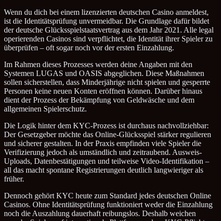
Wenn du dich bei einem lizenzierten deutschen Casino anmeldest,
ist die Identitätsprüfung unvermeidbar. Die Grundlage dafür bildet
der deutsche Glücksspielstaatsvertrag aus dem Jahr 2021. Alle legal
operierenden Casinos sind verpflichtet, die Identität ihrer Spieler zu
überprüfen – oft sogar noch vor der ersten Einzahlung.
Im Rahmen dieses Prozesses werden deine Angaben mit den
Systemen LUGAS und OASIS abgeglichen. Diese Maßnahmen
sollen sicherstellen, dass Minderjährige nicht spielen und gesperrte
Personen keine neuen Konten eröffnen können. Darüber hinaus
dient der Prozess der Bekämpfung von Geldwäsche und dem
allgemeinen Spielerschutz.
Die Logik hinter dem KYC-Prozess ist durchaus nachvollziehbar:
Der Gesetzgeber möchte das Online-Glücksspiel stärker regulieren
und sicherer gestalten. In der Praxis empfinden viele Spieler die
Verifizierung jedoch als umständlich und zeitraubend. Ausweis-
Uploads, Datenbestätigungen und teilweise Video-Identifikation –
all das macht spontane Registrierungen deutlich langwieriger als
früher.
Dennoch gehört KYC heute zum Standard jedes deutschen Online
Casinos. Ohne Identitätsprüfung funktioniert weder die Einzahlung
noch die Auszahlung dauerhaft reibungslos. Deshalb weichen