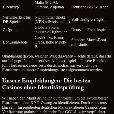
Malta (MGA),
Lizenztyp
Curacao, Anjouan
Deutsche GGL-Lizenz
u.a.
Verfügbarkeit für
Nicht immer direkt
Vollständig verfügbar
DE-Spieler
(VPN teilweise nötig)
Globale Spieler
Zielgruppe
Deutsche Freizeitspieler
inklusive Highroller
Cashbacks, Bonus
Standard Match-Boni
Bonusangebote
Crabs, hohe Match-
mit Limits
Boni
Unabhängig davon, welchen Weg du wählst – achte darauf, dass du
nur bei geprüften und seriösen Anbietern spielst. Unsere Redaktion
führt fortlaufend neue Tests durch, sodass nur wirklich gute
Plattformen in unsere Empfehlungsliste aufgenommen werden.
Unsere Empfehlungen: Die besten
Casinos ohne Identitätsprüfung
Wir haben den Markt gründlich durchforstet, um die aktuell besten
Plattformen ohne KYC-Zwang zu identifizieren. Doch eines muss
klar sein: Im regulierten deutschen Markt existieren Casinos ohne
Verifizierung praktisch nicht mehr. Die GGL-Lizenz verpflichtet