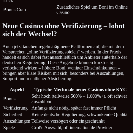
Luck
Zusätzliches Spiel um Boni im Online
Bonus Crab
Casino
Neue Casinos ohne Verifizierung – lohnt
sich der Wechsel?
Auch jetzt tauchen regelmäßig neue Plattformen auf, die mit dem
Versprechen „ohne Verifizierung spielen" werben. In der Praxis
handelt es sich dabei fast ausschließlich um Anbieter außerhalb der
deutschen Regulierung. Diese Angebote können kurzfristig
verlockend wirken – höhere Boni, weniger Einschränkungen –
bringen aber klare Risiken mit sich, besonders bei Auszahlungen,
Support und rechtlicher Absicherung.
Aspekt
Typische Merkmale neuer Casinos ohne KYC
Sehr hoch (teilweise 500% – 1.000%+), oft schwer
Bonus
auszahlbar
Verifizierung
Anfangs nicht nötig, später fast immer Pflicht
Sicherheit
Keine deutsche Regulierung, schwankende Qualität
Auszahlungen
Teilweise verzögert oder eingeschränkt
Spiele
Große Auswahl, oft internationale Provider