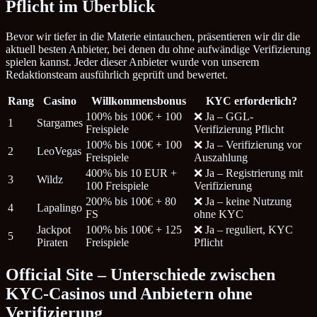
Pflicht im Überblick
Bevor wir tiefer in die Materie eintauchen, präsentieren wir dir die
aktuell besten Anbieter, bei denen du ohne aufwändige Verifizierung
spielen kannst. Jeder dieser Anbieter wurde von unserem
Redaktionsteam ausführlich geprüft und bewertet.
Rang
Casino
Willkommensbonus
KYC erforderlich?
100% bis 100€ + 100
❌ Ja – GGL-
1
Stargames
Freispiele
Verifizierung Pflicht
100% bis 100€ + 100
❌ Ja – Verifizierung vor
2
LeoVegas
Freispiele
Auszahlung
400% bis 10 EUR +
❌ Ja – Registrierung mit
3
Wildz
100 Freispiele
Verifizierung
200% bis 100€ + 80
❌ Ja – keine Nutzung
4
Lapalingo
FS
ohne KYC
Jackpot
100% bis 100€ + 125
❌ Ja – reguliert, KYC
5
Piraten
Freispiele
Pflicht
Official Site – Unterschiede zwischen
KYC-Casinos und Anbietern ohne
Verifizierung