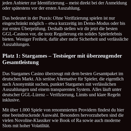
jeden Anbieter zur Identifizierung – meist direkt bei der Anmeldung
oder spätestens vor der ersten Auszahlung.
Das bedeutet in der Praxis: Ohne Verifizierung spielen ist nur
eingeschränkt möglich – etwa kurzzeitig im Demo-Modus oder bis
zur ersten Überprüfung. Deshalb stellen wir dir jetzt die besten
GGL-Casinos vor, die trotz Regulierung ein solides Spielerlebnis
bieten. Weniger Freiheit, dafür aber mehr Sicherheit und verlässliche
Auszahlungen.
Platz 1: Stargames – Testsieger mit überzeugender
Gesamtleistung
Das Stargames Casino überzeugt mit dem besten Gesamtpaket im
deutschen Markt. Als seriöse Alternative für Spieler, die eigentlich
nach Anonymität suchen, punktet Stargames mit verlässlichen
Auszahlungen und einem transparenten System. Alles läuft unter
deutscher GGL-Lizenz – Verifizierung, Limits und klare Regeln
inklusive.
Mit über 1.000 Spiele von renommierten Providern findest du hier
eine beeindruckende Auswahl. Besonders hervorzuheben sind die
vielen Novoline-Klassiker wie Book of Ra sowie auch moderne
Slots mit hoher Volatilität.