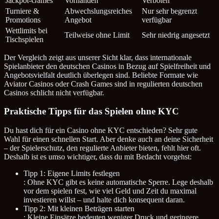
Jackpot-Games
Vorhanden
Verboten
Turniere &
Abwechslungsreiches
Nur sehr begrenzt
Promotions
Angebot
verfügbar
Wettlimits bei
Teilweise ohne Limit
Sehr niedrig angesetzt
Tischspielen
Der Vergleich zeigt aus unserer Sicht klar, dass internationale
Spielanbieter den deutschen Casinos in Bezug auf Spielfreiheit und
Angebotsvielfalt deutlich überlegen sind. Beliebte Formate wie
Aviator Casinos oder Crash Games sind in regulierten deutschen
Casinos schlicht nicht verfügbar.
Praktische Tipps für das Spielen ohne KYC
Du hast dich für ein Casino ohne KYC entschieden? Sehr gute
Wahl für einen schnellen Start. Aber denke auch an deine Sicherheit
– der Spielerschutz, den regulierte Anbieter bieten, fehlt hier oft.
Deshalb ist es umso wichtiger, dass du mit Bedacht vorgehst:
Tipp 1: Eigene Limits festlegen
: Ohne KYC gibt es keine automatische Sperre. Lege deshalb
vor dem spielen fest, wie viel Geld und Zeit du maximal
investieren willst – und halte dich konsequent daran.
Tipp 2: Mit kleinen Beträgen starten
: Kleine Einsätze bedeuten weniger Druck und geringere