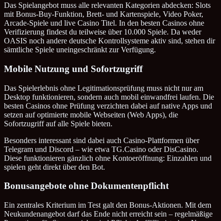
Das Spielangebot muss alle relevanten Kategorien abdecken: Slots
mit Bonus-Buy-Funktion, Brett- und Kartenspiele, Video Poker,
Arcade-Spiele und live Casino Titel. In den besten Casinos ohne
Verifizierung findest du teilweise über 10.000 Spiele. Da weder
OASIS noch andere deutsche Kontrollsysteme aktiv sind, stehen dir
sämtliche Spiele uneingeschränkt zur Verfügung.
Mobile Nutzung und Sofortzugriff
Das Spielerlebnis ohne Legitimationsprüfung muss nicht nur am
Desktop funktionieren, sondern auch mobil einwandfrei laufen. Die
besten Casinos ohne Prüfung verzichten dabei auf native Apps und
setzen auf optimierte mobile Webseiten (Web Apps), die
Sofortzugriff auf alle Spiele bieten.
Besonders interessant sind dabei auch Casino-Plattformen über
Telegram und Discord – wie etwa TG.Casino oder DisCasino.
Diese funktionieren gänzlich ohne Kontoeröffnung: Einzahlen und
spielen geht direkt über den Bot.
Bonusangebote ohne Dokumentenpflicht
Ein zentrales Kriterium im Test galt den Bonus-Aktionen. Mit dem
Neukundenangebot darf das Ende nicht erreicht sein – regelmäßige