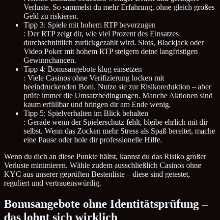
Verluste. So sammelst du mehr Erfahrung, ohne gleich großes
Geld zu riskieren.
Tipp 3: Spiele mit hohem RTP bevorzugen
: Der RTP zeigt dir, wie viel Prozent des Einsatzes
durchschnittlich zurückgezahlt wird. Slots, Blackjack oder
Video Poker mit hohem RTP steigern deine langfristigen
Gewinnchancen.
Tipp 4: Bonusangebote klug einsetzen
: Viele Casinos ohne Verifizierung locken mit
beeindruckenden Boni. Nutze sie zur Risikoreduktion – aber
prüfe immer die Umsatzbedingungen. Manche Aktionen sind
kaum erfüllbar und bringen dir am Ende wenig.
Tipp 5: Spielverhalten im Blick behalten
: Gerade wenn der Spielerschutz fehlt, bleibe ehrlich mit dir
selbst. Wenn das Zocken mehr Stress als Spaß bereitet, mache
eine Pause oder hole dir professionelle Hilfe.
Wenn du dich an diese Punkte hältst, kannst du das Risiko großer
Verluste minimieren. Wähle zudem ausschließlich Casinos ohne
KYC aus unserer geprüften Bestenliste – diese sind getestet,
reguliert und vertrauenswürdig.
Bonusangebote ohne Identitätsprüfung –
das lohnt sich wirklich