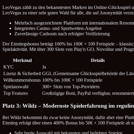
LeoVegas zählt zu den bekanntesten Marken im Online-Glücksspiel un
LeoVegas zu einer sehr guten Wahl für alle, die auf Anonymität verzi
Mehrfach ausgezeichnete Plattform mit internationalem Reno
Integriertes Casino- und Sportwetten-Angebot
Zuverlässige Cashouts nach erfolgter Verifizierung
Der Einstiegsbonus beträgt 100% bis 100€ + 100 Freispiele – klassisc
Spielaktivität. Mit über 300 Slots von Play'n GO, Novoline und Pragm
Merkmal
Details
KYC
Ja
Lizenz & Sicherheit
GGL (Gemeinsame Glücksspielbehörde der Län
Willkommensbonus
100% bis 100€ + 100 Freispiele
Spielauswahl
300+ Slots von Top-Providern
Top Features
Großzügige Boni, PayPal verfügbar, renommiert
Platz 3: Wildz – Modernste Spielerfahrung im reguli
Bei Wildz bekommst du zwar keine Anonymität, dafür aber eine Plattf
Einstieg erfolgt über einen 400% Bonus bis 50€ + 100 Freispiele ab 
Sehr breite Auswahl mit bekannten und beliebten Spielen