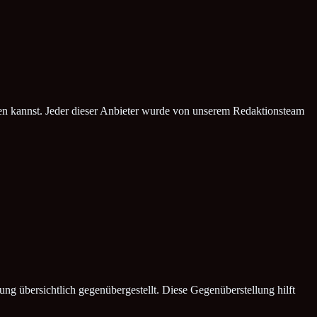
ielen kannst. Jeder dieser Anbieter wurde von unserem Redaktionsteam
ng übersichtlich gegenübergestellt. Diese Gegenüberstellung hilft