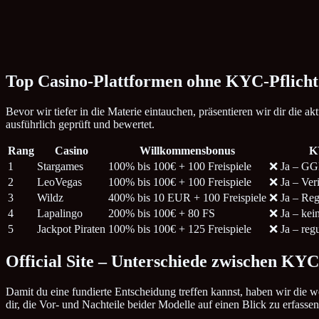
Top Casino-Plattformen ohne KYC-Pflicht
Bevor wir tiefer in die Materie eintauchen, präsentieren wir dir die 
ausführlich geprüft und bewertet.
Rang
Casino
Willkommensbonus
K
1
Stargames
100% bis 100€ + 100 Freispiele
❌ Ja – GGL
2
LeoVegas
100% bis 100€ + 100 Freispiele
❌ Ja – Ver
3
Wildz
400% bis 10 EUR + 100 Freispiele
❌ Ja – Regi
4
Lapalingo
200% bis 100€ + 80 FS
❌ Ja – ke
5
Jackpot Piraten
100% bis 100€ + 125 Freispiele
❌ Ja – reg
Official Site – Unterschiede zwischen KYC
Damit du eine fundierte Entscheidung treffen kannst, haben wir die w
dir, die Vor- und Nachteile beider Modelle auf einen Blick zu erfassen