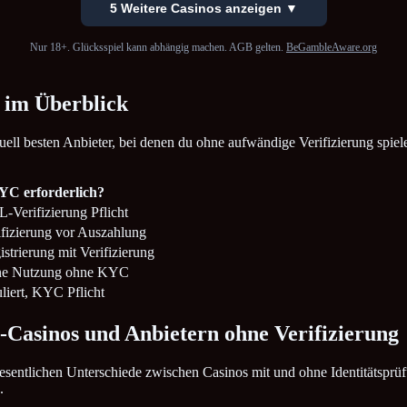
5 Weitere Casinos anzeigen ▼
Nur 18+. Glücksspiel kann abhängig machen. AGB gelten.
BeGambleAware.org
 im Überblick
aktuell besten Anbieter, bei denen du ohne aufwändige Verifizierung sp
YC erforderlich?
-Verifizierung Pflicht
ifizierung vor Auszahlung
strierung mit Verifizierung
ine Nutzung ohne KYC
uliert, KYC Pflicht
-Casinos und Anbietern ohne Verifizierung
esentlichen Unterschiede zwischen Casinos mit und ohne Identitätsprüfu
.