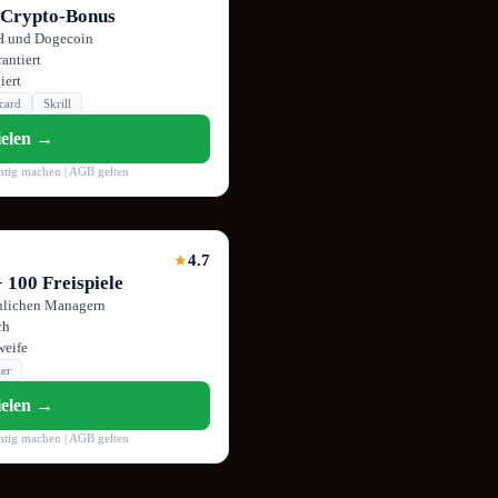
 Crypto-Bonus
TH und Dogecoin
antiert
iert
card
Skrill
ielen →
htig machen | AGB gelten
4.7
★
 100 Freispiele
nlichen Managern
ch
weife
ler
ielen →
htig machen | AGB gelten