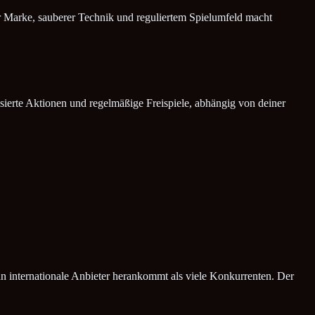
r Marke, sauberer Technik und reguliertem Spielumfeld macht
sierte Aktionen und regelmäßige Freispiele, abhängig von deiner
n internationale Anbieter herankommt als viele Konkurrenten. Der